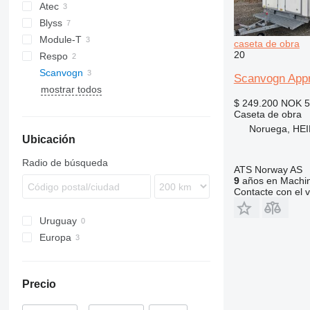
Atec
Blyss
Module-T
TF
DRA
caseta de obra
20
Respo
Scanvogn
Scanvogn Appro
mostrar todos
$ 249.200
NOK 5
Caseta de obra
Noruega, HE
Ubicación
Radio de búsqueda
ATS Norway AS
9
años en Machin
Contacte con el 
Uruguay
Europa
Dinamarca
Noruega
Precio