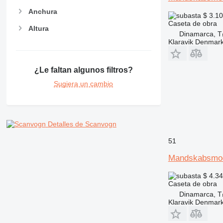
Anchura
$ 3.1
Caseta de obra
Altura
Dinamarca, T
Klaravik Denmar
¿Le faltan algunos filtros?
Sugiera un cambio
Detalles de Scanvogn
51
Mandskabsmo
$ 4.3
Caseta de obra
Dinamarca, T
Klaravik Denmar