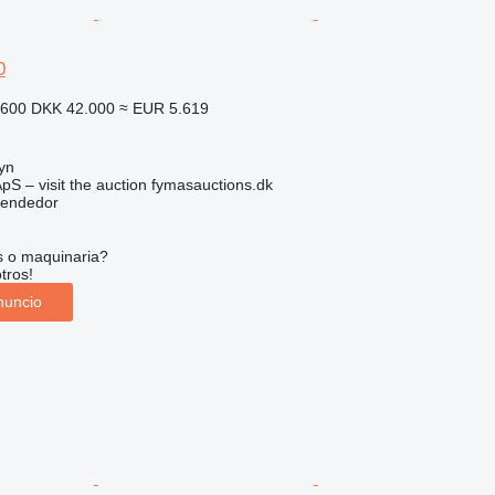
0
.600
DKK 42.000
≈ EUR 5.619
yn
pS – visit the auction fymasauctions.dk
vendedor
s o maquinaria?
tros!
nuncio