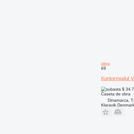
obra
69
Kontormodul V
$ 34.
Caseta de obra
Dinamarca, T
Klaravik Denmar