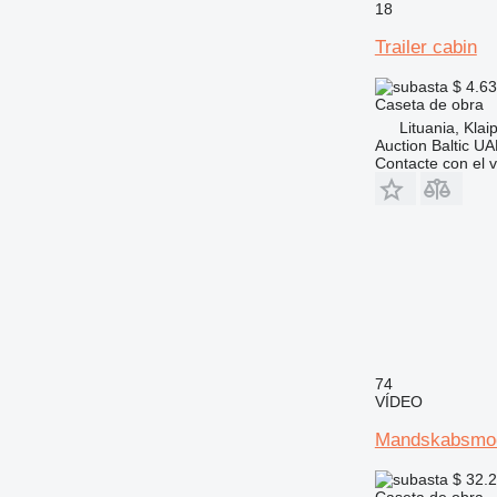
18
Trailer cabin
$ 4.6
Caseta de obra
Lituania, Klai
Auction Baltic U
Contacte con el 
74
VÍDEO
Mandskabsmo
$ 32.
Caseta de obra