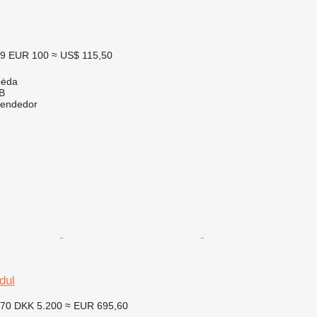
39
EUR 100
≈ US$ 115,50
pėda
AB
vendedor
dul
270
DKK 5.200
≈ EUR 695,60