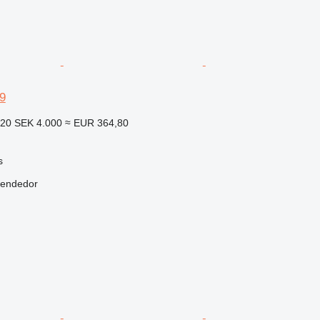
9
920
SEK 4.000
≈ EUR 364,80
s
vendedor