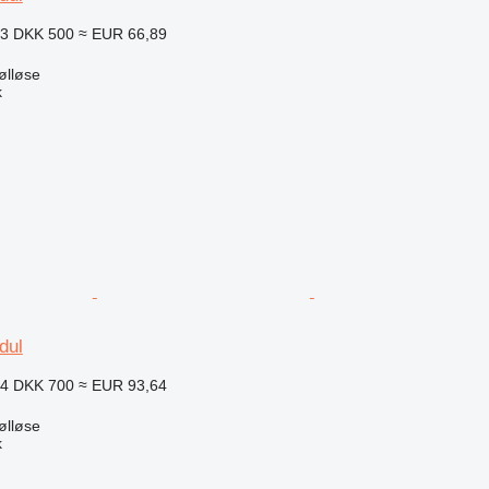
03
DKK 500
≈ EUR 66,89
ølløse
k
dul
44
DKK 700
≈ EUR 93,64
ølløse
k