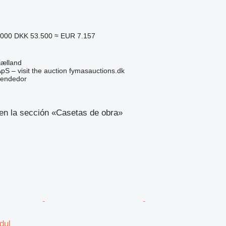
.000
DKK 53.500
≈ EUR 7.157
jælland
pS – visit the auction fymasauctions.dk
vendedor
en la sección «Casetas de obra»
dul