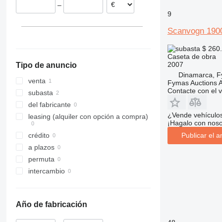
–
9
Scanvogn 190
$ 260
Caseta de obra
2007
Tipo de anuncio
Dinamarca, F
venta
Fymas Auctions A
Contacte con el 
subasta
del fabricante
¿Vende vehículo
leasing (alquiler con opción a compra)
¡Hagalo con noso
crédito
Publicar el a
a plazos
permuta
intercambio
Año de fabricación