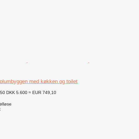
olumbyggen med køkken og toilet
750
DKK 5.600
≈ EUR 749,10
ølløse
k