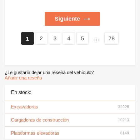
Siguiente
2
3
4
5
…
78
1
¿Le gustaría dejar una reseña del vehículo?
Añadir una reseña
En stock:
Excavadoras
32926
Cargadoras de construcción
10213
Plataformas elevadoras
8149