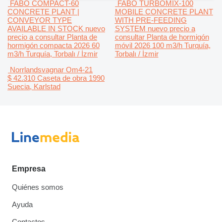
FABO COMPACT-60
FABO TURBOMIX-100
CONCRETE PLANT |
MOBILE CONCRETE PLANT
CONVEYOR TYPE
WITH PRE-FEEDING
AVAILABLE IN STOCK nuevo
SYSTEM nuevo
precio a
precio a consultar
Planta de
consultar
Planta de hormigón
hormigón compacta
2026
60
móvil
2026
100 m3/h
Turquía,
m3/h
Turquía, Torbalı / İzmir
Torbalı / İzmir
Norrlandsvagnar Om4-21
$ 42.310
Caseta de obra
1990
Suecia, Karlstad
Empresa
Quiénes somos
Ayuda
Contactos