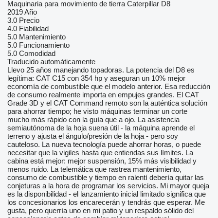
Maquinaria para movimiento de tierra Caterpillar D8
2019 Año
3.0
Precio
4.0
Fiabilidad
5.0
Mantenimiento
5.0
Funcionamiento
5.0
Comodidad
Traducido automáticamente
Llevo 25 años manejando topadoras. La potencia del D8 es
legítima: CAT C15 con 354 hp y aseguran un 10% mejor
economía de combustible que el modelo anterior. Esa reducción
de consumo realmente importa en empujes grandes. El CAT
Grade 3D y el CAT Command remoto son la auténtica solución
para ahorrar tiempo; he visto máquinas terminar un corte
mucho más rápido con la guía que a ojo. La asistencia
semiautónoma de la hoja suena útil - la máquina aprende el
terreno y ajusta el ángulo/presión de la hoja - pero soy
cauteloso. La nueva tecnología puede ahorrar horas, o puede
necesitar que la vigiles hasta que entiendas sus límites. La
cabina está mejor: mejor suspensión, 15% más visibilidad y
menos ruido. La telemática que rastrea mantenimiento,
consumo de combustible y tiempo en ralentí debería quitar las
conjeturas a la hora de programar los servicios. Mi mayor queja
es la disponibilidad - el lanzamiento inicial limitado significa que
los concesionarios los encarecerán y tendrás que esperar. Me
gusta, pero querría uno en mi patio y un respaldo sólido del