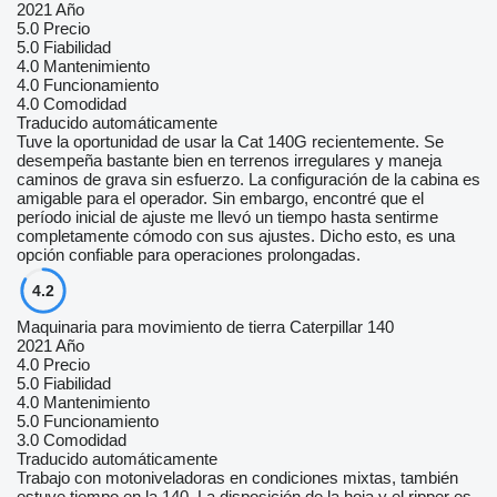
2021 Año
5.0
Precio
5.0
Fiabilidad
4.0
Mantenimiento
4.0
Funcionamiento
4.0
Comodidad
Traducido automáticamente
Tuve la oportunidad de usar la Cat 140G recientemente. Se
desempeña bastante bien en terrenos irregulares y maneja
caminos de grava sin esfuerzo. La configuración de la cabina es
amigable para el operador. Sin embargo, encontré que el
período inicial de ajuste me llevó un tiempo hasta sentirme
completamente cómodo con sus ajustes. Dicho esto, es una
opción confiable para operaciones prolongadas.
4.2
Maquinaria para movimiento de tierra Caterpillar 140
2021 Año
4.0
Precio
5.0
Fiabilidad
4.0
Mantenimiento
5.0
Funcionamiento
3.0
Comodidad
Traducido automáticamente
Trabajo con motoniveladoras en condiciones mixtas, también
estuve tiempo en la 140. La disposición de la hoja y el ripper es