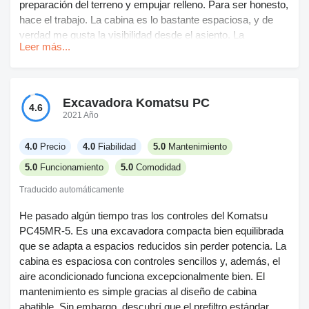
preparación del terreno y empujar relleno. Para ser honesto,
hace el trabajo. La cabina es lo bastante espaciosa, y de
verdad me gusta la visibilidad desde el asiento. La
Leer más...
respuesta de los hidráulicos está bien, aunque a veces los
controles se sienten un poco pesados comparado con lo
que manejaba antes. No es un problema, pero noto que
después de un turno completo se me resienten los brazos.
Excavadora Komatsu PC
4.6
El mantenimiento no está mal si respetas los intervalos,
2021 Año
aunque no siempre es fácil acceder a todo. El precio es alto,
pero obtienes lo que pagas (supongo).
4.0
Precio
4.0
Fiabilidad
5.0
Mantenimiento
5.0
Funcionamiento
5.0
Comodidad
Traducido automáticamente
He pasado algún tiempo tras los controles del Komatsu
PC45MR-5. Es una excavadora compacta bien equilibrada
que se adapta a espacios reducidos sin perder potencia. La
cabina es espaciosa con controles sencillos y, además, el
aire acondicionado funciona excepcionalmente bien. El
mantenimiento es simple gracias al diseño de cabina
abatible. Sin embargo, descubrí que el prefiltro estándar