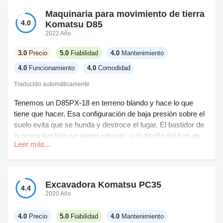
Maquinaria para movimiento de tierra
4.0
Komatsu D85
2022 Año
3.0
Precio
5.0
Fiabilidad
4.0
Mantenimiento
4.0
Funcionamiento
4.0
Comodidad
Traducido automáticamente
Tenemos un D85PX-18 en terreno blando y hace lo que
tiene que hacer. Esa configuración de baja presión sobre el
suelo evita que se hunda y destroce el lugar. El bastidor de
la oruga también se siente robusto, y el diseño del tren de
Leer más...
rodaje PLUS es de verdad si vas a trabajar muchas horas
seguidas. Menos líos con el desgaste del tren de rodaje
comparado con configuraciones antiguas que he manejado.
Excavadora Komatsu PC35
4.4
El consumo de combustible no está mal para la potencia. El
2020 Año
apagado automático al ralentí es sencillo pero ayuda
cuando los operarios se olvidan de reducirlo en los
4.0
Precio
5.0
Fiabilidad
4.0
Mantenimiento