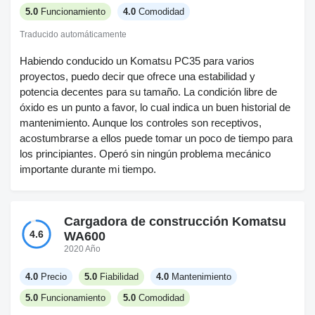
descansos.
5.0
Funcionamiento
4.0
Comodidad
La comodidad es aceptable. Los joysticks son cómodos
Traducido automáticamente
para las muñecas, la cabina se siente dentro del estándar
Habiendo conducido un Komatsu PC35 para varios
Komatsu. No la llamaría lujosa, simplemente funcional para
proyectos, puedo decir que ofrece una estabilidad y
turnos largos.
potencia decentes para su tamaño. La condición libre de
óxido es un punto a favor, lo cual indica un buen historial de
mantenimiento. Aunque los controles son receptivos,
acostumbrarse a ellos puede tomar un poco de tiempo para
los principiantes. Operó sin ningún problema mecánico
importante durante mi tiempo.
Cargadora de construcción Komatsu
4.6
WA600
2020 Año
4.0
Precio
5.0
Fiabilidad
4.0
Mantenimiento
5.0
Funcionamiento
5.0
Comodidad