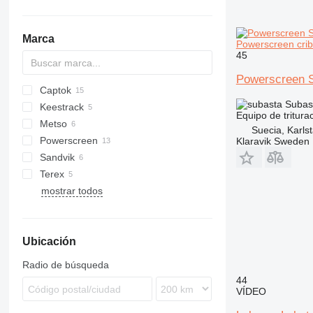
trituradoras de impacto de eje
vertical
Marca
Powerscreen criba
45
Powerscreen S
Captok
Subas
Keestrack
CK
542
Equipo de triturac
Metso
Combo
S-series
Suecia, Karls
Powerscreen
Frontier
Lokotrack
Klaravik Sweden
Sandvik
Novum
Chieftain
RM
Terex
Metrotrak
QJ
mostrar todos
Premiertrak
UH
683
TS
Warrior
Ubicación
Radio de búsqueda
44
VÍDEO