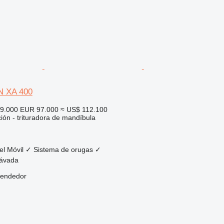
N XA 400
99.000
EUR 97.000
≈ US$ 112.100
ción - trituradora de mandíbula
el
Móvil
✓
Sistema de orugas
✓
Závada
vendedor