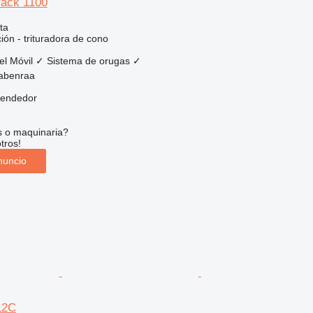
ack 1100
ta
ción - trituradora de cono
el
Móvil
✓
Sistema de orugas
✓
abenraa
vendedor
s o maquinaria?
tros!
nuncio
12C