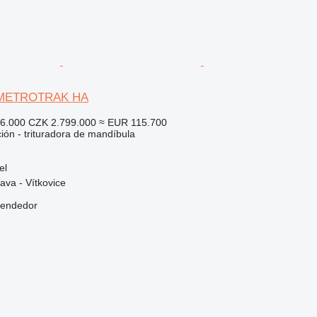
 METROTRAK HA
66.000
CZK 2.799.000
≈ EUR 115.700
ción - trituradora de mandíbula
el
ava - Vítkovice
vendedor