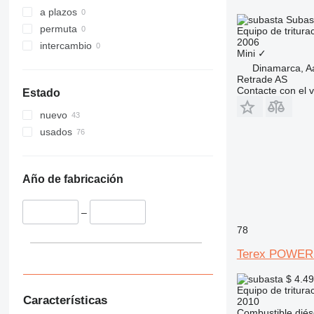
a plazos
Subas
permuta
Equipo de triturac
2006
intercambio
Mini
✓
Dinamarca, A
Retrade AS
Contacte con el 
Estado
nuevo
usados
Año de fabricación
–
78
Terex POWE
$ 4.4
Equipo de triturac
Características
2010
Combustible
diés