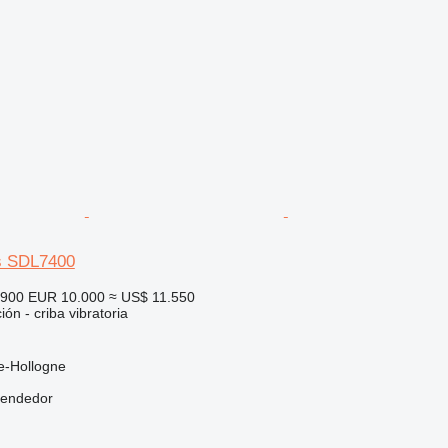
s SDL7400
.900
EUR 10.000
≈ US$ 11.550
ión - criba vibratoria
e-Hollogne
vendedor