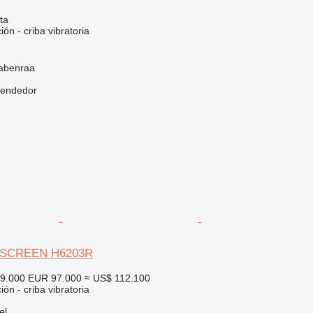
ta
ión - criba vibratoria
abenraa
vendedor
RSCREEN H6203R
99.000
EUR 97.000
≈ US$ 112.100
ión - criba vibratoria
el