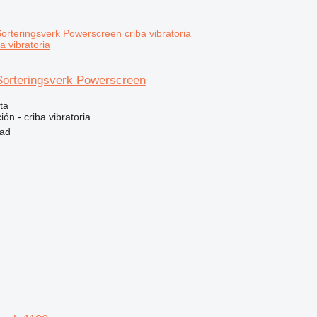
 vibratoria
orteringsverk Powerscreen
ta
ión - criba vibratoria
tad