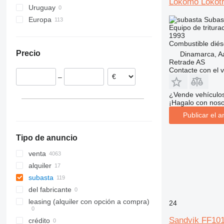
Lokomo Lokotr
Uruguay
Subas
Europa
Equipo de tritura
Reino Unido
1993
Combustible
diés
España
Precio
Dinamarca, A
Dinamarca
Retrade AS
Noruega
Contacte con el 
–
Alemania
Suecia
¿Vende vehículo
¡Hagalo con noso
Bélgica
Publicar el a
Francia
mostrar todos
Tipo de anuncio
venta
alquiler
subasta
del fabricante
leasing (alquiler con opción a compra)
24
Sandvik FF10
crédito