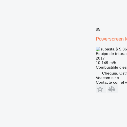
85
Powerscreen
$ 5.3
Equipo de tritura
2017
10.149 m/h
Combustible
diés
Chequia, Ostr
Veacom s.r.o.
Contacte con el 