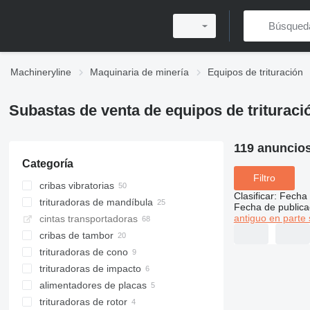
Machineryline
Maquinaria de minería
Equipos de trituración
Subastas de venta de equipos de trituraci
119 anuncio
Categoría
Filtro
cribas vibratorias
Clasificar
:
Fecha 
trituradoras de mandíbula
Fecha de publica
antiguo en parte 
cintas transportadoras
cribas de tambor
trituradoras de cono
trituradoras de impacto
alimentadores de placas
trituradoras de impacto de eje
horizontal
trituradoras de rotor