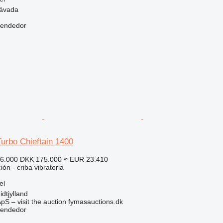
Závada
vendedor
urbo Chieftain 1400
86.000
DKK 175.000
≈ EUR 23.410
ión - criba vibratoria
el
dtjylland
pS – visit the auction fymasauctions.dk
vendedor