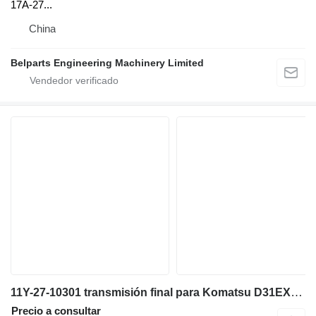
17A-27...
China
Belparts Engineering Machinery Limited
11Y-27-10301 transmisión final para Komatsu D31EX-21 D31PX-21 D37PX-21 D37EX-21 bulldozer
Precio a consultar