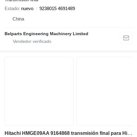
Estado
nuevo
9238015 4691489
China
Belparts Engineering Machinery Limited
Hitachi HMGE09AA 9164868 transmisión final para Hitachi EX60-5 EX75UR-3 EX70LCK-5 EX75URLC-3 excavadora