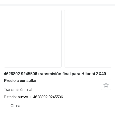
4628892 9245506 transmisión final para Hitachi ZX40U-2 ZX50U-2 ZX55UR-2 ZX55UR-2D-2U miniexcavadora
Precio a consultar
Transmisión final
Estado
nuevo
4628892 9245506
China