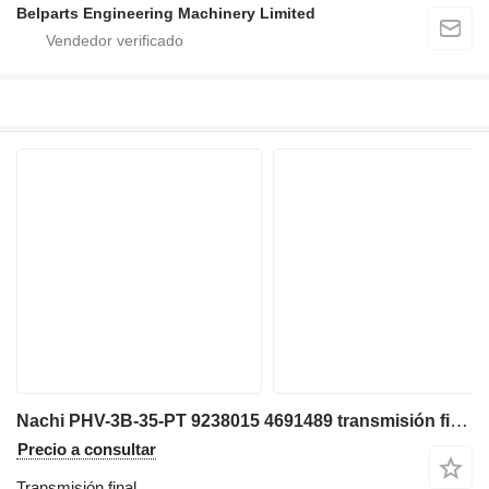
Belparts Engineering Machinery Limited
Nachi PHV-3B-35-PT 9238015 4691489 transmisión final para Hitachi ZX30U-3 ZX33U-3 ZX35U-3 ZX38U-3 ZX40UR-2 ZX40UR-3 miniexcavadora
Precio a consultar
Transmisión final