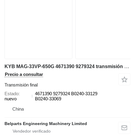
KYB MAG-33VP-650G 4671390 9279324 transmisión final para Hitachi ZX40U-3 ZX48U-3 ZX50U-3 ZX52U-3 ZX55UR-3 ZX60USB-3 ZX65USB-3 miniexcavadora
Precio a consultar
Transmisión final
Estado
4671390 9279324 B0240-33129
nuevo
B0240-33069
China
Belparts Engineering Machinery Limited