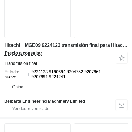
Hitachi HMGE09 9224123 transmisión final para Hitachi ZX70 ZX75UR ZX75US ZX80SB ZX85US excavadora
Precio a consultar
Transmisión final
Estado
9224123 9190694 9204752 9207861
nuevo
9207891 9224241
China
Belparts Engineering Machinery Limited