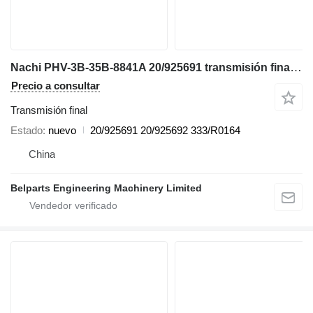
Nachi PHV-3B-35B-8841A 20/925691 transmisión final para JCB JCB 8025 8026 CTS 8030 8035 ZTS miniexcavadora
Precio a consultar
Transmisión final
Estado
nuevo
20/925691 20/925692 333/R0164
China
Belparts Engineering Machinery Limited