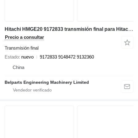
Hitachi HMGE20 9172833 transmisión final para Hitachi EX135USR EX135UR-5 EX135US-5 EX140US-5 excavadora
Precio a consultar
Transmisión final
Estado
nuevo
9172833 9148472 9132360
China
Belparts Engineering Machinery Limited