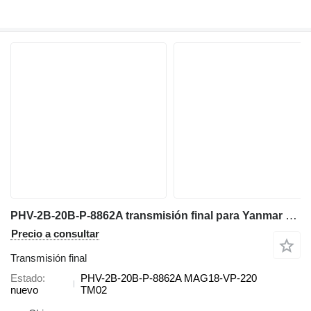
PHV-2B-20B-P-8862A transmisión final para Yanmar B15-3 ,B17-2, B18EX ,B19 ,YB121-2-U, VIO20-2 ,VIO25, VIO30 miniexcavadora
Precio a consultar
Transmisión final
Estado
PHV-2B-20B-P-8862A MAG18-VP-220
nuevo
TM02