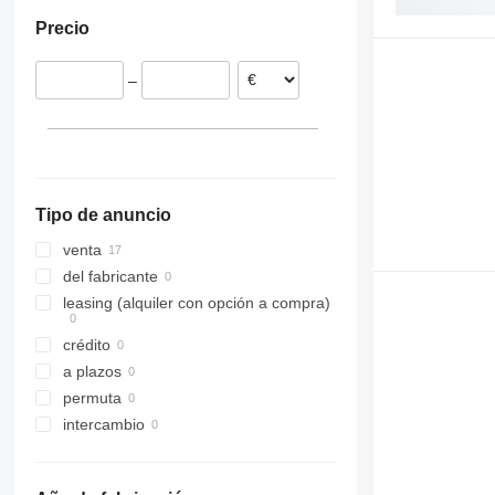
Alemania
Precio
España
Polonia
–
Francia
Portugal
Tipo de anuncio
venta
del fabricante
leasing (alquiler con opción a compra)
crédito
a plazos
permuta
intercambio