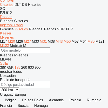
CompAir
C-series
DLT
DS
H-series
SC
F2L912
Doosan
B-series
G-series
Ingersoll Rand
G-series
P-series
R-series
T-series
VHP
XHP
Kaeser
M-series
M17
M20
M26
M27
M30
M31
M38
M43
M50
M57
M64
M80
M121
M122
Mobilair M
K-series
M-series
MDVN
Sullair
38K
65K
185
260
600
900
mostrar todos
Ubicación
Radio de búsqueda
Uruguay
Europa
Bélgica
Países Bajos
Alemania
Polonia
Rumanía
Francia
Suecia
Noruega