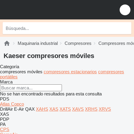
Maquinaria industrial
Compresores
Compresores móv
Kaeser compresores móviles
Categoría
compresores móviles
compresores estacionarios
compresores
portátiles
Marca
No se han encontrado resultados para esta consulta
PDS
Atlas Copco
DrillAir
E-Air
QAX
XAHS
XAS
XATS
XAVS
XRHS
XRVS
XAS
PDP
PA
CPS