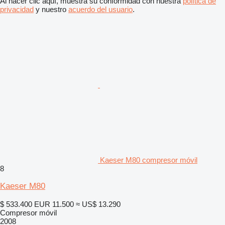
Al hacer clic aquí, muestra su conformidad con nuestra
política de
privacidad
y nuestro
acuerdo del usuario
.
Kaeser M80 compresor móvil
8
Kaeser M80
$ 533.400
EUR 11.500
≈ US$ 13.290
Compresor móvil
2008