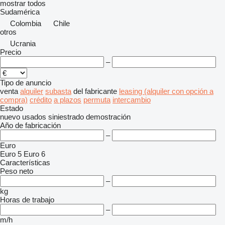
mostrar todos
Sudamérica
Colombia
Chile
otros
Ucrania
Precio
–
Tipo de anuncio
venta
alquiler
subasta
del fabricante
leasing (alquiler con opción a
compra)
crédito
a plazos
permuta
intercambio
Estado
nuevo
usados
siniestrado
demostración
Año de fabricación
–
Euro
Euro 5
Euro 6
Características
Peso neto
–
kg
Horas de trabajo
–
m/h