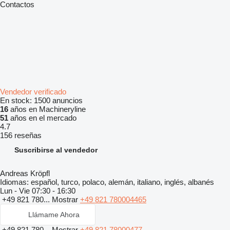
Contactos
Vendedor verificado
En stock:
1500 anuncios
16
años en Machineryline
51
años en el mercado
4.7
156 reseñas
Suscribirse al vendedor
Andreas Kröpfl
Idiomas:
español, turco, polaco, alemán, italiano, inglés, albanés
Lun - Vie
07:30 - 16:30
+49 821 780...
Mostrar
+49 821 780004465
Llámame Ahora
+49 821 780...
Mostrar
+49 821 78000477