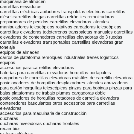
maquinaria de almacén
carretillas elevadoras
carretillas eléctricas
apiladores
transpaletas eléctricas
carretillas
diésel
carretillas de gas
carretillas retráctiles
remolcadoras
preparadores de pedidos
carretillas elevadoras laterales
manipuladores telescópicos rotativos
cargadoras telescópicas
carretillas elevadoras todoterrenos
transpaletas manuales
carretillas
elevadoras de contenedores
carretillas elevadoras de 3 ruedas
carretillas elevadoras transportables
carretillas elevadoras gran
tonelaje
equipos de almacén
carros de plataforma
remolques industriales
trenes logísticos
equipos
accesorios para carretillas elevadoras
baterías para carretillas elevadoras
horquillas portapalets
cargadores de carretillas elevadoras
mástiles de carretilla elevadora
posicionadores de horquillas
desplazadores laterales
abrazaderas
para cartón
horquillas telescópicas
pinzas para bobinas
pinzas para
balas
plataformas de trabajo
plumas cargadoras
doble
posicionadores de horquillas
rotadores de carretilla elevadora
contenedores basculantes
otros accesorios para carretillas
elevadoras
accesorios para maquinaria de construcción
cucharas
cucharas niveladoras
cucharas frontales
recambios
sistema eléctrico