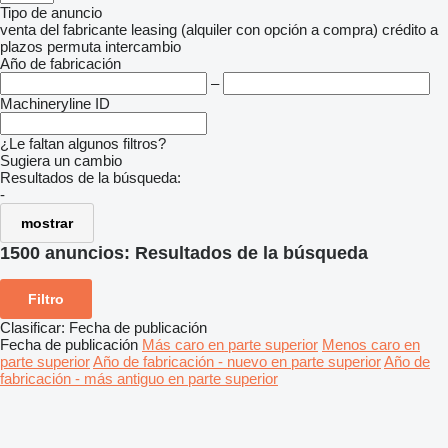
Tipo de anuncio
venta
del fabricante
leasing (alquiler con opción a compra)
crédito
a
plazos
permuta
intercambio
Año de fabricación
–
Machineryline ID
¿Le faltan algunos filtros?
Sugiera un cambio
Resultados de la búsqueda:
-
mostrar
1500 anuncios:
Resultados de la búsqueda
Filtro
Clasificar
:
Fecha de publicación
Fecha de publicación
Más caro en parte superior
Menos caro en
parte superior
Año de fabricación - nuevo en parte superior
Año de
fabricación - más antiguo en parte superior