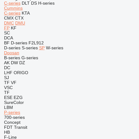
C-series
DLT
DS
H-series
Cummins
C-series
KTA
CMX
CTX
DMC
DMU
FP
KF
SC
DCA
BF
D-series
F2L912
D-series
S-series
SP
W-series
Doosan
B-series
G-series
AK
DW
DZ
DC
LHF
ORIGO
SJ
TF
VF
VSC
TF
ESE
EZG
SureColor
LBM
P-series
700-series
Concept
FDT
Transit
HB
F-Line