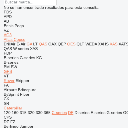
No se han encontrado resultados para esta consulta
PDS
APD
AB
Ensis
Pega
VZ
AG3
Atlas Copco
DrillAir
E-Air
GA
LT
QAS
QAX
QEP
QES
QLT
WEDA
XAHS
XAS
XAT
QAS
W series
XAS
PDP
E-series
G-series
KG
B-series
BM
BW
GFS
VT
Rover
Skipper
PA
Airpure
Britecpure
BySprint Fiber
CK
SR
Caterpillar
120
160
315
320
330
365
C-series
DE
D series
E-series
G-series
G
CPS
DZ
FZ
Berlingo
Jumper