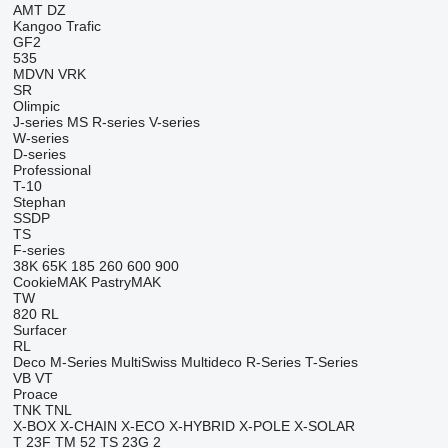
AMT
DZ
Kangoo
Trafic
GF2
535
MDVN
VRK
SR
Olimpic
J-series
MS
R-series
V-series
W-series
D-series
Professional
T-10
Stephan
SSDP
TS
F-series
38K
65K
185
260
600
900
CookieMAK
PastryMAK
TW
820
RL
Surfacer
RL
Deco
M-Series
MultiSwiss
Multideco
R-Series
T-Series
VB
VT
Proace
TNK
TNL
X-BOX
X-CHAIN
X-ECO
X-HYBRID
X-POLE
X-SOLAR
T 23F
TM 52
TS 23G 2