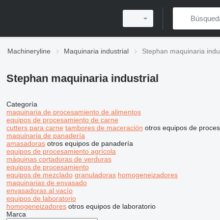
Machineryline
Maquinaria industrial
Stephan maquinaria indus
Stephan maquinaria industrial
Categoría
maquinaria de procesamiento de alimentos
equipos de procesamiento de carne
cutters para carne
tambores de maceración
otros equipos de proce
maquinaria de panadería
amasadoras
otros equipos de panadería
equipos de procesamiento agrícola
máquinas cortadoras de verduras
equipos de procesamiento
equipos de mezclado
granuladoras
homogeneizadores
maquinarias de envasado
envasadoras al vacío
equipos de laboratorio
homogeneizadores
otros equipos de laboratorio
Marca