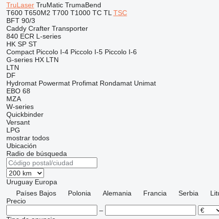
TruLaser
TruMatic
TrumaBend
T600
T650M2
T700
T1000
TC
TL
TSC
BFT 90/3
Caddy
Crafter
Transporter
840
ECR
L-series
HK
SP
ST
Compact
Piccolo I-4
Piccolo I-5
Piccolo I-6
G-series
HX
LTN
LTN
DF
Hydromat
Powermat
Profimat
Rondamat
Unimat
EBO 68
MZA
W-series
Quickbinder
Versant
LPG
mostrar todos
Ubicación
Radio de búsqueda
Uruguay
Europa
Países Bajos
Polonia
Alemania
Francia
Serbia
Li
Precio
–