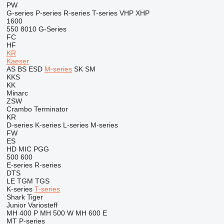
PW
G-series
P-series
R-series
T-series
VHP
XHP
1600
550
8010
G-Series
FC
HF
KR
Kaeser
AS
BS
ESD
M-series
SK
SM
KKS
KK
Minarc
ZSW
Crambo
Terminator
KR
D-series
K-series
L-series
M-series
FW
ES
HD
MIC
PGG
500
600
E-series
R-series
DTS
LE
TGM
TGS
K-series
T-series
Shark
Tiger
Junior
Variosteff
MH 400 P
MH 500 W
MH 600 E
MT
P-series