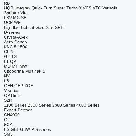
RB
HQR
Integrex
Quick Turn
Super Turbo X
VCS
VTC
Variaxis
Sprinter
Vito
LBV
MC
SB
UCP
WF
Big Blue
Bobcat
Gold Star
SRH
D-series
Crysta-Apex
Aero
Condo
KNC 5 1500
CL
NL
GE
TS
LT
QP
MD
MT
MW
Citoborma
Multinak S
NV
LB
GEH
GEP
XQE
V-series
OPTImill
S2R
1100 Series
2500 Series
2800 Series
4000 Series
Expert
Partner
CH4000
GF
FCA
ES
GBL
GBW
P
S-series
SM3