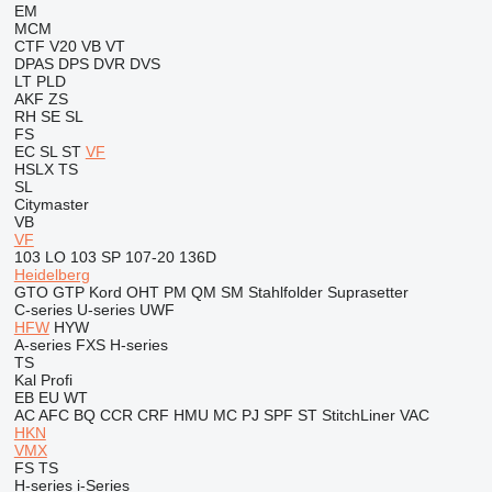
EM
MCM
CTF
V20
VB
VT
DPAS
DPS
DVR
DVS
LT
PLD
AKF
ZS
RH
SE
SL
FS
EC
SL
ST
VF
HSLX
TS
SL
Citymaster
VB
VF
103 LO
103 SP
107-20
136D
Heidelberg
GTO
GTP
Kord
OHT
PM
QM
SM
Stahlfolder
Suprasetter
C-series
U-series
UWF
HFW
HYW
A-series
FXS
H-series
TS
Kal
Profi
EB
EU
WT
AC
AFC
BQ
CCR
CRF
HMU
MC
PJ
SPF
ST
StitchLiner
VAC
HKN
VMX
FS
TS
H-series
i-Series