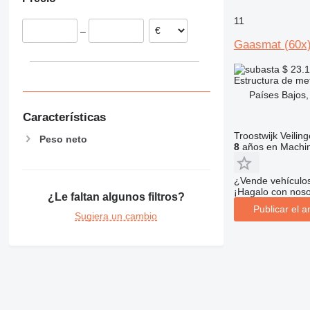
Suecia
Bélgica
11
–
Países Bajos
Gaasmat (60x
Dinamarca
Noruega
$ 23.
Estructura de me
mostrar todos
Países Bajos,
Características
Troostwijk Veiling
Peso neto
8
años en Machin
¿Vende vehículo
¡Hagalo con noso
¿Le faltan algunos filtros?
Publicar el a
Sugiera un cambio