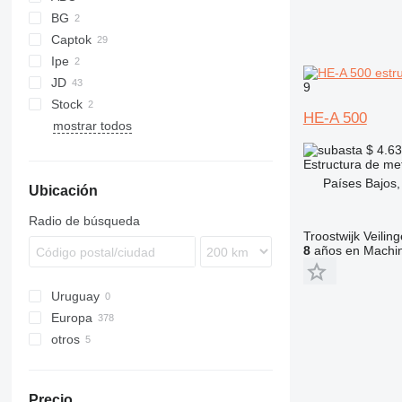
escuadras de ángulo
BG
anclajes de cuña
Captok
abrazaderas para tubos
Ipe
CK
grapas
JD
9
tarugos
Stock
HE-A 500
remaches de aluminio
mostrar todos
vástagos roscados
$ 4.6
tornillos autorroscantes
Estructura de me
Países Bajos, 
otros tornillerías de construcción
Ubicación
Radio de búsqueda
Troostwijk Veiling
8
años en Machin
Uruguay
Europa
otros
Alemania
España
México
Reino Unido
Ucrania
Precio