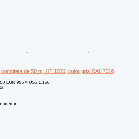
D completa de 50 m, HT 1030, color gris RAL 7016
150
EUR 995
≈ US$ 1.150
tal
vendedor