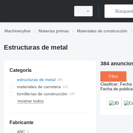
Machineryline
Materias primas
Materiales de construcción
Estructuras de metal
384 anuncio
Categoría
Filtro
estructuras de metal
Clasificar
:
Fecha 
materiales de carretera
Fecha de publica
tornillerías de construcción
mostrar todos
aparejos
tornillos
clavos
Fabricante
accesorios para tuberías
tuercas de apriete
ABC