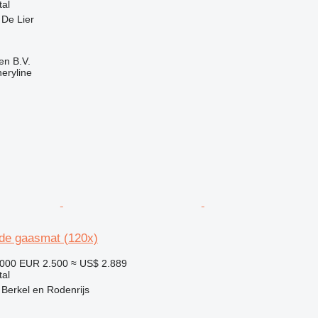
tal
 De Lier
en B.V.
eryline
de gaasmat (120x)
.000
EUR 2.500
≈ US$ 2.889
tal
 Berkel en Rodenrijs