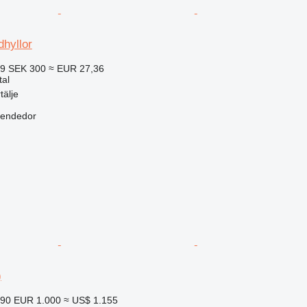
hyllor
69
SEK 300
≈ EUR 27,36
tal
tälje
vendedor
)
390
EUR 1.000
≈ US$ 1.155