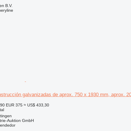
en B.V.
eryline
nstrucción galvanizadas de aprox. 750 x 1930 mm, aprox. 2
390
EUR 375
≈ US$ 433,30
tal
tingen
trie-Auktion GmbH
vendedor