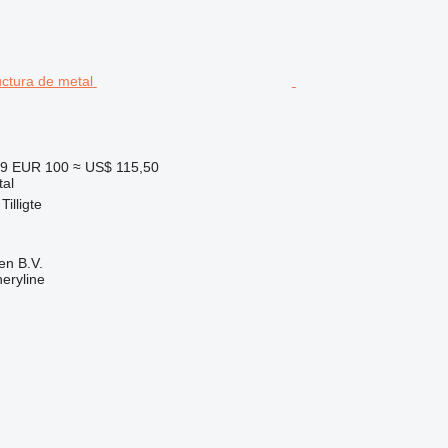
39
EUR 100
≈ US$ 115,50
tal
Tilligte
en B.V.
eryline