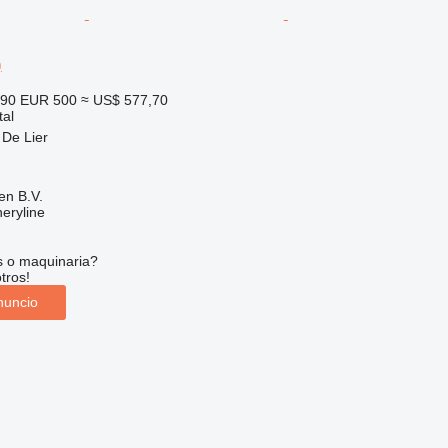
)
190
EUR 500
≈ US$ 577,70
tal
 De Lier
en B.V.
eryline
s o maquinaria?
tros!
nuncio