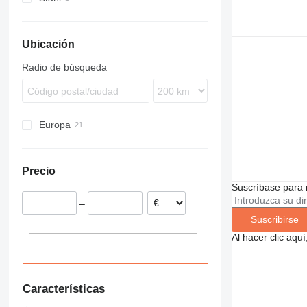
Ubicación
Radio de búsqueda
Europa
España
Reino Unido
Precio
Alemania
Suscríbase para 
Bélgica
–
Suscribirse
Al hacer clic aq
Características