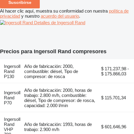
Suscribirse
Al hacer clic aquí, muestra su conformidad con nuestra
política de
privacidad
y nuestro
acuerdo del usuario
.
Detalles de Ingersoll Rand
Precios para Ingersoll Rand compresores
Ingersoll
Año de fabricación: 2000,
$ 171.237,98 -
Rand
combustible: diésel, Tipo de
$ 175.866,03
P130
compresor: de rosca
Año de fabricación: 2000, horas de
Ingersoll
trabajo: 2.800 m/h, combustible:
Rand
$ 115.701,34
diésel, Tipo de compresor: de rosca,
P70
capacidad: 2.000 l/min
Ingersoll
Rand
Año de fabricación: 1993, horas de
$ 601.646,96
VHP
trabajo: 2.900 m/h