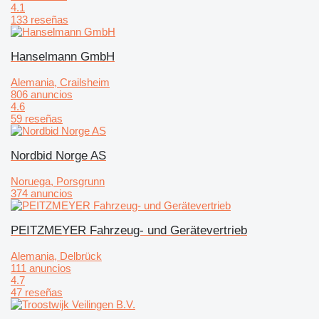
4.1
133 reseñas
Hanselmann GmbH
Alemania, Crailsheim
806 anuncios
4.6
59 reseñas
Nordbid Norge AS
Noruega, Porsgrunn
374 anuncios
PEITZMEYER Fahrzeug- und Gerätevertrieb
Alemania, Delbrück
111 anuncios
4.7
47 reseñas