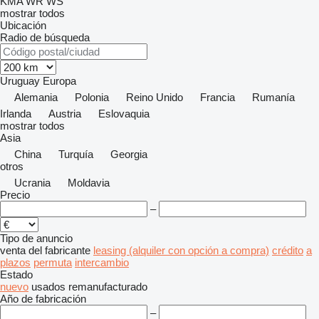
KMA
WR
WS
mostrar todos
Ubicación
Radio de búsqueda
Uruguay
Europa
Alemania
Polonia
Reino Unido
Francia
Rumanía
Irlanda
Austria
Eslovaquia
mostrar todos
Asia
China
Turquía
Georgia
otros
Ucrania
Moldavia
Precio
–
Tipo de anuncio
venta
del fabricante
leasing (alquiler con opción a compra)
crédito
a
plazos
permuta
intercambio
Estado
nuevo
usados
remanufacturado
Año de fabricación
–