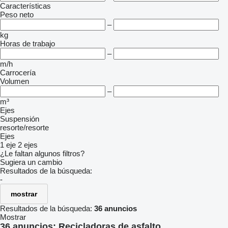
Características
Peso neto
–
kg
Horas de trabajo
–
m/h
Carrocería
Volumen
–
m³
Ejes
Suspensión
resorte/resorte
Ejes
1 eje
2 ejes
¿Le faltan algunos filtros?
Sugiera un cambio
Resultados de la búsqueda:
-
mostrar
Resultados de la búsqueda:
36 anuncios
Mostrar
36 anuncios:
Recicladoras de asfalto