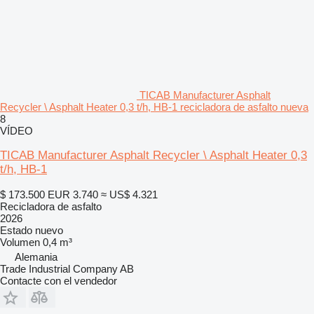
TICAB Manufacturer Asphalt
Recycler \ Asphalt Heater 0,3 t/h, HB-1 recicladora de asfalto nueva
8
VÍDEO
TICAB Manufacturer Asphalt Recycler \ Asphalt Heater 0,3
t/h, HB-1
$ 173.500
EUR 3.740
≈ US$ 4.321
Recicladora de asfalto
2026
Estado
nuevo
Volumen
0,4 m³
Alemania
Trade Industrial Company AB
Contacte con el vendedor