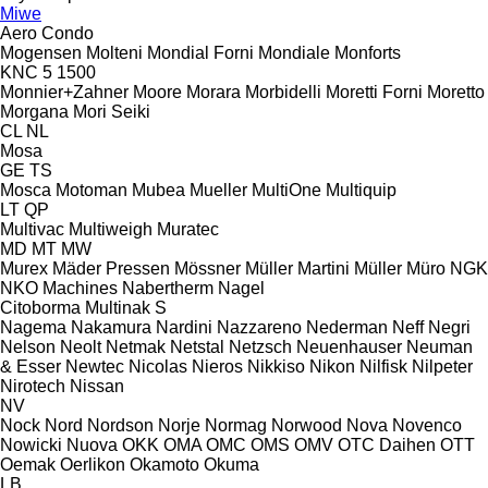
Miwe
Aero
Condo
Mogensen
Molteni
Mondial Forni
Mondiale
Monforts
KNC 5 1500
Monnier+Zahner
Moore
Morara
Morbidelli
Moretti Forni
Moretto
Morgana
Mori Seiki
CL
NL
Mosa
GE
TS
Mosca
Motoman
Mubea
Mueller
MultiOne
Multiquip
LT
QP
Multivac
Multiweigh
Muratec
MD
MT
MW
Murex
Mäder Pressen
Mössner
Müller Martini
Müller
Müro
NGK
NKO Machines
Nabertherm
Nagel
Citoborma
Multinak S
Nagema
Nakamura
Nardini
Nazzareno
Nederman
Neff
Negri
Nelson
Neolt
Netmak
Netstal
Netzsch
Neuenhauser
Neuman
& Esser
Newtec
Nicolas
Nieros
Nikkiso
Nikon
Nilfisk
Nilpeter
Nirotech
Nissan
NV
Nock
Nord
Nordson
Norje
Normag
Norwood
Nova
Novenco
Nowicki
Nuova
OKK
OMA
OMC
OMS
OMV
OTC Daihen
OTT
Oemak
Oerlikon
Okamoto
Okuma
LB