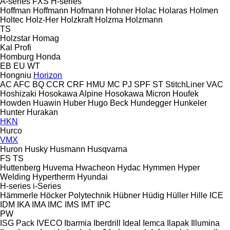
A-series
FXS
H-series
Hoffman
Hoffmann
Hofmann
Hohner
Holac
Holaras
Holmen
Holtec
Holz-Her
Holzkraft
Holzma
Holzmann
TS
Holzstar
Homag
Kal
Profi
Homburg
Honda
EB
EU
WT
Hongniu
Horizon
AC
AFC
BQ
CCR
CRF
HMU
MC
PJ
SPF
ST
StitchLiner
VAC
Hoshizaki
Hosokawa Alpine
Hosokawa Micron
Houfek
Howden
Huawin
Huber
Hugo Beck
Hundegger
Hunkeler
Hunter
Hurakan
HKN
Hurco
VMX
Huron
Husky
Husmann
Husqvarna
FS
TS
Huttenberg
Huvema
Hwacheon
Hydac
Hymmen
Hyper
Welding
Hypertherm
Hyundai
H-series
i-Series
Hämmerle
Höcker Polytechnik
Hübner
Hüdig
Hüller Hille
ICE
IDM
IKA
IMA
IMC
IMS
IMT
IPC
PW
ISG Pack
IVECO
Ibarmia
Iberdrill
Ideal
Iemca
Ilapak
Illumina