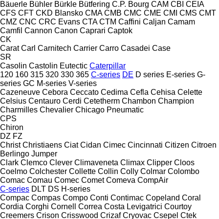
Bäuerle
Bühler
Bürkle
Bütfering
C.P. Bourg
CAM
CBI
CEIA
CFS
CFT
CKD Blansko
CMA
CMB
CMC
CME
CMI
CMS
CMT
CMZ
CNC
CRC Evans
CTA
CTM
Caffini
Caljan
Camam
Camfil
Cannon
Canon
Caprari
Captok
CK
Carat
Carl
Carnitech
Carrier
Carro
Casadei
Case
SR
Casolin
Castolin Eutectic
Caterpillar
120
160
315
320
330
365
C-series
DE
D series
E-series
G-
series
GC
M-series
V-series
Cazeneuve
Cebora
Ceccato
Cedima
Cefla
Cehisa
Celette
Celsius
Centauro
Cerdi
Cetetherm
Chambon
Champion
Charmilles
Chevalier
Chicago Pneumatic
CPS
Chiron
DZ
FZ
Christ
Christiaens
Ciat
Cidan
Cimec
Cincinnati
Citizen
Citroen
Berlingo
Jumper
Clark
Clemco
Clever
Climaveneta
Climax
Clipper
Cloos
Coelmo
Colchester
Collette
Collin
Colly
Colmar
Colombo
Comac
Comau
Comec
Comet
Comeva
CompAir
C-series
DLT
DS
H-series
Compac
Compas
Compo
Conti
Contimac
Copeland
Coral
Cordia
Corghi
Cornell
Correa
Costa Levigatrici
Courtoy
Creemers
Crison
Crisswood
Crizaf
Cryovac
Csepel
Ctek