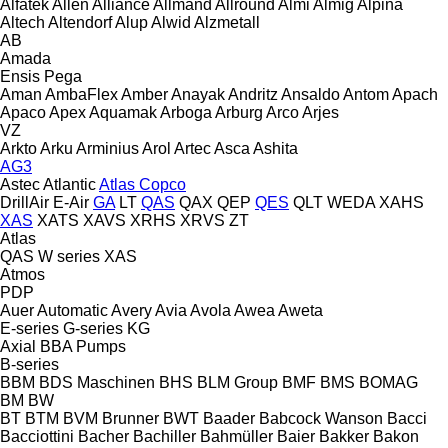
Alfatek
Allen
Alliance
Allmand
Allround
Almi
Almig
Alpina
Altech
Altendorf
Alup
Alwid
Alzmetall
AB
Amada
Ensis
Pega
Aman
AmbaFlex
Amber
Anayak
Andritz
Ansaldo
Antom
Apach
Apaco
Apex
Aquamak
Arboga
Arburg
Arco
Arjes
VZ
Arkto
Arku
Arminius
Arol
Artec
Asca
Ashita
AG3
Astec
Atlantic
Atlas Copco
DrillAir
E-Air
GA
LT
QAS
QAX
QEP
QES
QLT
WEDA
XAHS
XAS
XATS
XAVS
XRHS
XRVS
ZT
Atlas
QAS
W series
XAS
Atmos
PDP
Auer
Automatic
Avery
Avia
Avola
Awea
Aweta
E-series
G-series
KG
Axial
BBA Pumps
B-series
BBM
BDS Maschinen
BHS
BLM Group
BMF
BMS
BOMAG
BM
BW
BT
BTM
BVM Brunner
BWT
Baader
Babcock Wanson
Bacci
Bacciottini
Bacher
Bachiller
Bahmüller
Baier
Bakker
Bakon