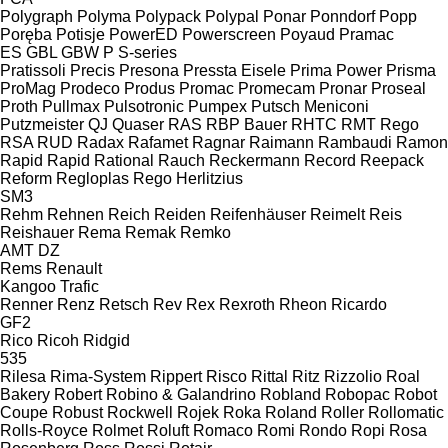
Polygraph
Polyma
Polypack
Polypal
Ponar
Ponndorf
Popp
Poręba
Potisje
PowerED
Powerscreen
Poyaud
Pramac
ES
GBL
GBW
P
S-series
Pratissoli
Precis
Presona
Pressta Eisele
Prima Power
Prisma
ProMag
Prodeco
Produs
Promac
Promecam
Pronar
Proseal
Proth
Pullmax
Pulsotronic
Pumpex
Putsch Meniconi
Putzmeister
QJ
Quaser
RAS
RBP Bauer
RHTC
RMT Rego
RSA
RUD
Radax
Rafamet
Ragnar
Raimann
Rambaudi
Ramon
Rapid
Rapid
Rational
Rauch
Reckermann
Record
Reepack
Reform
Regloplas
Rego Herlitzius
SM3
Rehm
Rehnen
Reich
Reiden
Reifenhäuser
Reimelt
Reis
Reishauer
Rema
Remak
Remko
AMT
DZ
Rems
Renault
Kangoo
Trafic
Renner
Renz
Retsch
Rev
Rex
Rexroth
Rheon
Ricardo
GF2
Rico
Ricoh
Ridgid
535
Rilesa
Rima-System
Rippert
Risco
Rittal
Ritz
Rizzolio
Roal
Bakery
Robert
Robino & Galandrino
Robland
Robopac
Robot
Coupe
Robust
Rockwell
Rojek
Roka
Roland
Roller
Rollomatic
Rolls-Royce
Rolmet
Roluft
Romaco
Romi
Rondo
Ropi
Rosa