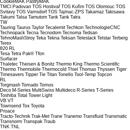
CookieMAK
PastryMAK
TMCI Padovan
TOS Hostivař
TOS Kuřim
TOS Olomouc
TOS
Svitavy
TOS Varnsdorf
TOS
Tajmac-ZPS
Takamaz
Takisawa
Takumi
Talsa
Tamutom
Tank
Tank
Tatra
TW
Tauring
Taurus
Taylor
Tecalemit
Techkon
TechnologieCNC
Technopack
Tecna
Tecnodom
Tecnoma
Tedsan
TehnoMashStroy
Teka
Tekna
Teksan
Telestack
Telstar
Terberg
Terex
820
RL
Tesa
Tetra Pak®
Tfon
Surfacer
Thaletec
Theisen & Bonitz
Thermo King
Thermo Scientific
Thermo
Thermobile
Thermocold
Thiel
Thomas
Thyssen
Tiger
Timesavers
Tipper Tie
Titan
Tonello
Tool-Temp
Topcon
RL
Torgmash
Tornado
Tornos
Deco
M-Series
MultiSwiss
Multideco
R-Series
T-Series
Toshiba
Total
Tower Light
VB
VT
Townsend
Tox
Toyota
Proace
Tracto-Technik
Trak-Met
Trane
Tranemo
Transfluid
Transmatic
Transnorm
Transpak
Traub
TNK
TNL