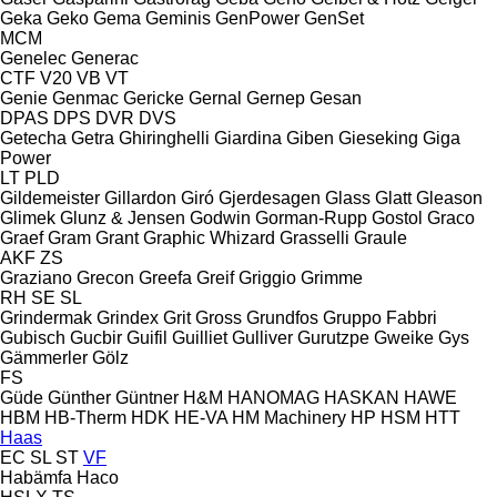
Geka
Geko
Gema
Geminis
GenPower
GenSet
MCM
Genelec
Generac
CTF
V20
VB
VT
Genie
Genmac
Gericke
Gernal
Gernep
Gesan
DPAS
DPS
DVR
DVS
Getecha
Getra
Ghiringhelli
Giardina
Giben
Gieseking
Giga
Power
LT
PLD
Gildemeister
Gillardon
Giró
Gjerdesagen
Glass
Glatt
Gleason
Glimek
Glunz & Jensen
Godwin
Gorman-Rupp
Gostol
Graco
Graef
Gram
Grant
Graphic Whizard
Grasselli
Graule
AKF
ZS
Graziano
Grecon
Greefa
Greif
Griggio
Grimme
RH
SE
SL
Grindermak
Grindex
Grit
Gross
Grundfos
Gruppo Fabbri
Gubisch
Gucbir
Guifil
Guilliet
Gulliver
Gurutzpe
Gweike
Gys
Gämmerler
Gölz
FS
Güde
Günther
Güntner
H&M
HANOMAG
HASKAN
HAWE
HBM
HB‑Therm
HDK
HE-VA
HM Machinery
HP
HSM
HTT
Haas
EC
SL
ST
VF
Habämfa
Haco