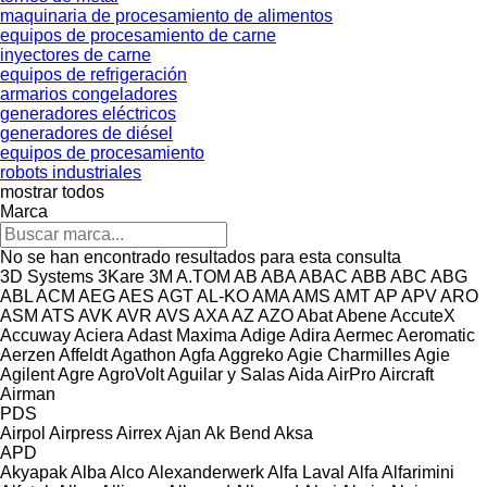
maquinaria de procesamiento de alimentos
equipos de procesamiento de carne
inyectores de carne
equipos de refrigeración
armarios congeladores
generadores eléctricos
generadores de diésel
equipos de procesamiento
robots industriales
mostrar todos
Marca
No se han encontrado resultados para esta consulta
3D Systems
3Kare
3M
A.TOM
AB
ABA
ABAC
ABB
ABC
ABG
ABL
ACM
AEG
AES
AGT
AL-KO
AMA
AMS
AMT
AP
APV
ARO
ASM
ATS
AVK
AVR
AVS
AXA
AZ
AZO
Abat
Abene
AccuteX
Accuway
Aciera
Adast Maxima
Adige
Adira
Aermec
Aeromatic
Aerzen
Affeldt
Agathon
Agfa
Aggreko
Agie Charmilles
Agie
Agilent
Agre
AgroVolt
Aguilar y Salas
Aida
AirPro
Aircraft
Airman
PDS
Airpol
Airpress
Airrex
Ajan
Ak Bend
Aksa
APD
Akyapak
Alba
Alco
Alexanderwerk
Alfa Laval
Alfa
Alfarimini