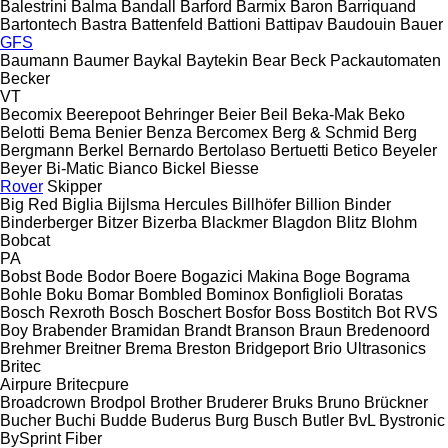
Balestrini
Balma
Bandall
Barford
Barmix
Baron
Barriquand
Bartontech
Bastra
Battenfeld
Battioni
Battipav
Baudouin
Bauer
GFS
Baumann
Baumer
Baykal
Baytekin
Bear
Beck Packautomaten
Becker
VT
Becomix
Beerepoot
Behringer
Beier
Beil
Beka-Mak
Beko
Belotti
Bema
Benier
Benza
Bercomex
Berg & Schmid
Berg
Bergmann
Berkel
Bernardo
Bertolaso
Bertuetti
Betico
Beyeler
Beyer
Bi-Matic
Bianco
Bickel
Biesse
Rover
Skipper
Big Red
Biglia
Bijlsma Hercules
Billhöfer
Billion
Binder
Binderberger
Bitzer
Bizerba
Blackmer
Blagdon
Blitz
Blohm
Bobcat
PA
Bobst
Bode
Bodor
Boere
Bogazici Makina
Boge
Bograma
Bohle
Boku
Bomar
Bombled
Bominox
Bonfiglioli
Boratas
Bosch Rexroth
Bosch
Boschert
Bosfor
Boss
Bostitch
Bot RVS
Boy
Brabender
Bramidan
Brandt
Branson
Braun
Bredenoord
Brehmer
Breitner
Brema
Breston
Bridgeport
Brio Ultrasonics
Britec
Airpure
Britecpure
Broadcrown
Brodpol
Brother
Bruderer
Bruks
Bruno
Brückner
Bucher
Buchi
Budde
Buderus
Burg
Busch
Butler
BvL
Bystronic
BySprint Fiber