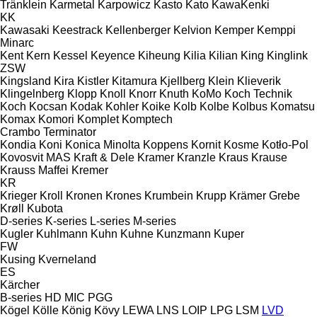
Tränklein
Karmetal
Karpowicz
Kasto
Kato
KawaKenki
KK
Kawasaki
Keestrack
Kellenberger
Kelvion
Kemper
Kemppi
Minarc
Kent
Kern
Kessel
Keyence
Kiheung
Kilia
Kilian
King
Kinglink
ZSW
Kingsland
Kira
Kistler
Kitamura
Kjellberg
Klein
Klieverik
Klingelnberg
Klopp
Knoll
Knorr
Knuth
KoMo
Koch Technik
Koch
Kocsan
Kodak
Kohler
Koike
Kolb
Kolbe
Kolbus
Komatsu
Komax
Komori
Komplet
Komptech
Crambo
Terminator
Kondia
Koni
Konica Minolta
Koppens
Kornit
Kosme
Kotło-Pol
Kovosvit MAS
Kraft & Dele
Kramer
Kranzle
Kraus
Krause
Krauss Maffei
Kremer
KR
Krieger
Kroll
Kronen
Krones
Krumbein
Krupp
Krämer Grebe
Krøll
Kubota
D-series
K-series
L-series
M-series
Kugler
Kuhlmann
Kuhn
Kuhne
Kunzmann
Kuper
FW
Kusing
Kverneland
ES
Kärcher
B-series
HD
MIC
PGG
Kögel
Kölle
König
Kövy
LEWA
LNS
LOIP
LPG
LSM
LVD