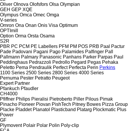
Oliver
Olnova
Olofsfors
Olsa
Olympian
GEH
GEP
XQE
Olympus
Omca
Omec
Omga
V-series
Omron
Ona
Onan
Onis Visa
Optimum
OPTImill
Option
Orma
Orsta
Osama
S2R
PBR
PC
PCM
PE Labellers
PFM
PM
POS
PRB
Paal
Pactur
Pade
Padovani
Pagani
Pago
Palamides
Palfinger
Pall
Pallmann
Palmary
Panasonic
Panhans
Parker
Parpas
Paul
Peddinghaus
Pedrazzoli
Pedrollo
Pegard
Pegas
Pehaka
Peletto
Pema
Pendraulik
Perfect
Perfecta
Perin
Perkins
1100 Series
2500 Series
2800 Series
4000 Series
Pernuma
Pester
Petratto
Peugeot
Expert
Partner
Pfankuch
Pfaudler
CH4000
Pfiffner
Philips
Pieralisi
Pietroberto
Piller
Pilous
Pimak
Pinacho
Pioneer
Piovan
PishTech
Pitney Bowes
Pizza Group
Placke
Pladdet
Planatol
Plasticband
Platarg
Plockmatic
Plus
Power
GF
Plymovent
Polair
Polar
Polin
Poly-clip
FCA