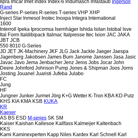
Ilpra
Imcar
Imet
Index
Index-6
Indumasch
Infastaub
Ingersoll
Rand
G-series
P-series
R-series
T-series
VHP
XHP
Inject Star
Inmesol
Inotec
Inoxpa
Integra
International
1600
Interroll
Ipeka
Iprocomsa
Isernhäger
Ishida
Isitan
Istobal
Isve
Ital Form
Italdibipack
Italmac
Italpresse
Itec
Ixion
JAC
JAKA
JBT
JCB
550
8010
G-Series
JD
JET
JK-Machinery
JKF
JLG
Jack
Jackle
Jaeger
Jaespa
Jagenberg
Jakobsen
James Burn
Janome
Janssen
Jasa
Jasic
Javac
Javo
Jema
Jenbacher
Jenz
Jeros
Jobs
Jocar
John
Deere
Johnford
Johnson Pump
Jones & Shipman
Joos
Jorns
Josting
Jouanel
Juaristi
Jufeba
Julabo
FC
Jung
HF
Jungner
Junker
Jurmet
Jörg
K+G Wetter
K-Tron
KBA
KD-Putz
KHS
KIA
KMA
KSB
KUKA
KR
Kaeser
AS
BS
ESD
M-series
SK
SM
Kaiser
Kaishan
Kallesoe
Kallfass
Kalmeijer
Kaltenbach
KKS
Kami
Kaminexperten
Kapp Niles
Kardex
Karl Schnell
Karl