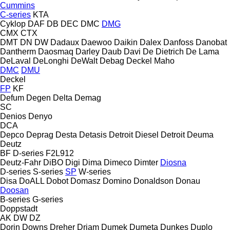
Cummins
C-series
KTA
Cyklop
DAF
DB
DEC
DMC
DMG
CMX
CTX
DMT
DN
DW
Dadaux
Daewoo
Daikin
Dalex
Danfoss
Danobat
Dantherm
Daosmaq
Darley
Daub
Davi
De Dietrich
De Lama
DeLaval
DeLonghi
DeWalt
Debag
Deckel Maho
DMC
DMU
Deckel
FP
KF
Defum
Degen
Delta
Demag
SC
Denios
Denyo
DCA
Depco
Deprag
Desta
Detasis
Detroit Diesel
Detroit
Deuma
Deutz
BF
D-series
F2L912
Deutz-Fahr
DiBO
Digi
Dima
Dimeco
Dimter
Diosna
D-series
S-series
SP
W-series
Disa
DoALL
Dobot
Domasz
Domino
Donaldson
Donau
Doosan
B-series
G-series
Doppstadt
AK
DW
DZ
Dorin
Downs
Dreher
Driam
Dumek
Dumeta
Dunkes
Duplo