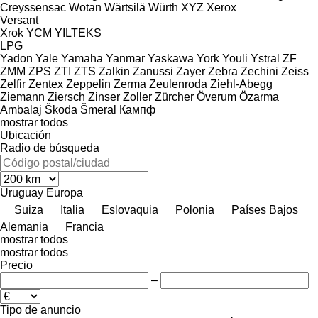
Creyssensac
Wotan
Wärtsilä
Würth
XYZ
Xerox
Versant
Xrok
YCM
YILTEKS
LPG
Yadon
Yale
Yamaha
Yanmar
Yaskawa
York
Youli
Ystral
ZF
ZMM
ZPS
ZTI
ZTS
Zalkin
Zanussi
Zayer
Zebra
Zechini
Zeiss
Zelfir
Zentex
Zeppelin
Zerma
Zeulenroda
Ziehl-Abegg
Ziemann
Ziersch
Zinser
Zoller
Zürcher
Överum
Özarma
Ambalaj
Škoda
Šmeral
Кампф
mostrar todos
Ubicación
Radio de búsqueda
Uruguay
Europa
Suiza
Italia
Eslovaquia
Polonia
Países Bajos
Alemania
Francia
mostrar todos
mostrar todos
Precio
–
Tipo de anuncio