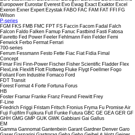
Europower
Eurostar
Everest
Evo
Ewag
Exact
Exaktor
Excel
Exeron
Exner
Expert
Ezystak
FABO
FAC
FAM
FAT
FFI
FG
Wilson
P-series
FGM
FKS
FMB
FMC
FPT
FS
Faccin
Facom
Fadal
Falch
Falcon
Faldo
Falken
Famup
Fanuc
Fastbind
Fasti
Fatosa
Favretto
Fed Power
Feeler
Fehlmann
Fein
Felder
Femi
Fenwick
Ferbo
Fermat
Ferrari
700-series
Ferrum
Fessmann
Festo
Fette
Fiac
Fiat
Fidia
Fimal
Concept
Fimar
Fini
Finn-Power
Fischer
Fisher Scientific
Fladder
Flex
FlexLink
Flexlift
Flott
Flottweg
Fluke
Flygt
Foellmer
Fogo
Foliant
Fom Industrie
Fomaco
Ford
FDT
Transit
Forest
Format 4
Forte
Fortuna
Forus
HB
Foster
Framar
Franke
Franz
Freund
Frewitt
Frey
F-Line
Friedrich
Friggi
Fristam
Fritsch
Fronius
Fryma
Fu Promise Air
Fuji
Fujifilm
Fujikura
Full
Funke
Futura
GBC
GE
GEA
GER
GF
GHH
GMG
GMP
GUK
GWK
Gabbiani
Gai
Gallus
EM
Gamma
Gannomat
Gantenbein
Garant
Gardner Denver
Garo
Gaser
Gasparini
Gastrorag
Geba
Geho
Geibel & Hotz
Geiger