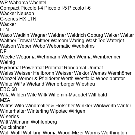
WP
Wabama
Wachtel
Compact
Piccolo I-4
Piccolo I-5
Piccolo I-6
Wacker Neuson
G-series
HX
LTN
Wacker
LTN
Waco
Wadkin
Wagner
Waldner
Waldrich Coburg
Walker
Walter
Walther Trowal
Walther
Warcom
Waring
WashTec
Waterjet
Watson
Weber
Webo
Webomatic
Wedholms
DF
Weeke
Wegoma
Wehrmann
Weiler
Weima
Weinbrenner
Weinig
Hydromat
Powermat
Profimat
Rondamat
Unimat
Weiss
Weisser Heilbronn
Weisser
Wektor
Wemas
Wemhöner
Wenzel
Werner & Pfleiderer
Werth
Westfalia
Wheelabrator
White
WiPa
Wieland
Wienerberger
Wiesheu
EBO 68
Wila
Wilden
Wile
Wilk
Willemin-Macodel
Willibald
MZA
Wilms
Wilo
Windmöller & Hölscher
Winkler
Winkworth
Winter
Winterhalter
Winterling
Wipotec
Wirtgen
W-series
Witt
Wittmann
Wohlenberg
Quickbinder
Wolf
Wolff
Wolfking
Woma
Wood-Mizer
Worms
Worthington