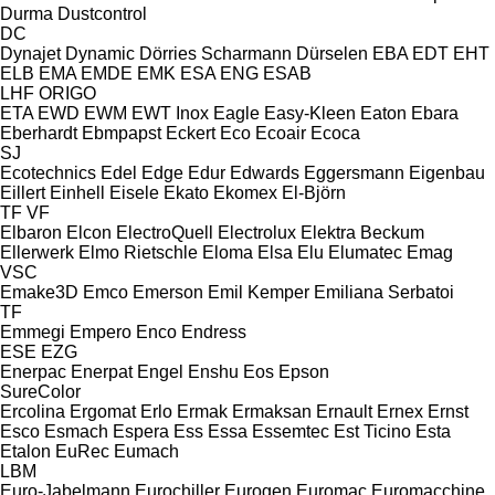
Durma
Dustcontrol
DC
Dynajet
Dynamic
Dörries Scharmann
Dürselen
EBA
EDT
EHT
ELB
EMA
EMDE
EMK
ESA ENG
ESAB
LHF
ORIGO
ETA
EWD
EWM
EWT Inox
Eagle
Easy-Kleen
Eaton
Ebara
Eberhardt
Ebmpapst
Eckert
Eco
Ecoair
Ecoca
SJ
Ecotechnics
Edel
Edge
Edur
Edwards
Eggersmann
Eigenbau
Eillert
Einhell
Eisele
Ekato
Ekomex
El-Björn
TF
VF
Elbaron
Elcon
ElectroQuell
Electrolux
Elektra Beckum
Ellerwerk
Elmo Rietschle
Eloma
Elsa
Elu
Elumatec
Emag
VSC
Emake3D
Emco
Emerson
Emil Kemper
Emiliana Serbatoi
TF
Emmegi
Empero
Enco
Endress
ESE
EZG
Enerpac
Enerpat
Engel
Enshu
Eos
Epson
SureColor
Ercolina
Ergomat
Erlo
Ermak
Ermaksan
Ernault
Ernex
Ernst
Esco
Esmach
Espera
Ess
Essa
Essemtec
Est Ticino
Esta
Etalon
EuRec
Eumach
LBM
Euro-Jabelmann
Eurochiller
Eurogen
Euromac
Euromacchine