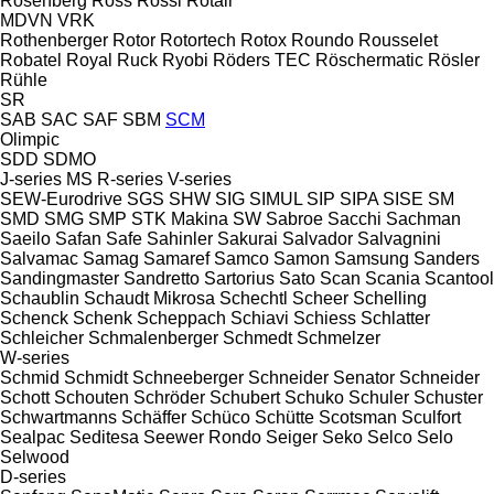
Rosenberg
Ross
Rossi
Rotair
MDVN
VRK
Rothenberger
Rotor
Rotortech
Rotox
Roundo
Rousselet
Robatel
Royal
Ruck
Ryobi
Röders TEC
Röschermatic
Rösler
Rühle
SR
SAB
SAC
SAF
SBM
SCM
Olimpic
SDD
SDMO
J-series
MS
R-series
V-series
SEW-Eurodrive
SGS
SHW
SIG
SIMUL
SIP
SIPA
SISE
SM
SMD
SMG
SMP
STK Makina
SW
Sabroe
Sacchi
Sachman
Saeilo
Safan
Safe
Sahinler
Sakurai
Salvador
Salvagnini
Salvamac
Samag
Samaref
Samco
Samon
Samsung
Sanders
Sandingmaster
Sandretto
Sartorius
Sato
Scan
Scania
Scantool
Schaublin
Schaudt Mikrosa
Schechtl
Scheer
Schelling
Schenck
Schenk
Scheppach
Schiavi
Schiess
Schlatter
Schleicher
Schmalenberger
Schmedt
Schmelzer
W-series
Schmid
Schmidt
Schneeberger
Schneider Senator
Schneider
Schott
Schouten
Schröder
Schubert
Schuko
Schuler
Schuster
Schwartmanns
Schäffer
Schüco
Schütte
Scotsman
Sculfort
Sealpac
Seditesa
Seewer Rondo
Seiger
Seko
Selco
Selo
Selwood
D-series