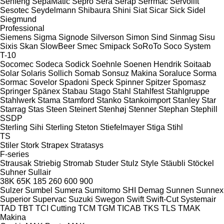
Senfeng
SepaMatic
Sepro
Sera
Serap
Serrmac
Servolift
Sesotec
Seydelmann
Shibaura
Shini
Siat
Sicar
Sick
Sidel
Siegmund
Professional
Siemens
Sigma
Signode
Silverson
Simon
Sind
Sinmag
Sisu
Sixis
Skan
SlowBeer
Smec
Smipack
SoRoTo
Soco System
T-10
Socomec
Sodeca
Sodick
Soehnle
Soenen Hendrik
Soitaab
Solar
Solaris
Sollich
Somab
Sonsuz Makina
Soraluce
Sorma
Sormac
Sovelor
Spadoni
Speck
Spinner
Spitzer
Spomasz
Springer
Spänex
Stabau
Stago
Stahl
Stahlfest
Stahlgruppe
Stahlwerk
Stama
Stamford
Stanko
Stankoimport
Stanley
Star
Starrag
Stas
Steen
Steinert
Stenhøj
Stenner
Stephan
Stephill
SSDP
Sterling Sihi
Sterling
Steton
Stiefelmayer
Stiga
Stihl
TS
Stiler
Stork
Strapex
Stratasys
F-series
Strausak
Striebig
Stromab
Studer
Stulz
Style
Stäubli
Stöckel
Suhner
Sullair
38K
65K
185
260
600
900
Sulzer
Sumbel
Sumera
Sumitomo SHI Demag
Sunnen
Sunnex
Superior
Supervac
Suzuki
Swegon
Swift
Swift-Cut
Systemair
TAD
TBT
TCI Cutting
TCM
TGM
TICAB
TKS
TLS
TMAK
Makina