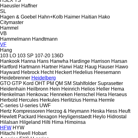
HSLX
TS
Haeusler
Haffner
SL
Hagen & Goebel
Hahn+Kolb
Haimer
Haitian
Hako
Citymaster
Hammel
VB
Hammelmann
Handtmann
VF
Hang
103 LO
103 SP
107-20
136D
Hankook
Hanna
Hans
Hanwha
Hardinge
Harrison
Harsan
Hartford
Hartmann
Hartner
Harwi
Hatz
Haug
Hauser
Hawo
Hayward
Hebrock
Hecht
Heckert
Hedelius
Heesemann
Heidebrenner
Heidelberg
GTO
GTP
Kord
OHT
PM
QM
SM
Stahlfolder
Suprasetter
Heidenhain
Heilbronn
Hein
Heinrich
Helios
Heller
Hema
Henkelman
Henkovac
Henneken
Henschel
Hera
Heraeus
Herbold
Hercules
Herkules
Herlitzius
Herma
Hermle
C-series
U-series
UWF
Hertz Kompressoren
Herzog & Heymann
Heska
Hess
Heuft
Hewlett Packard
Hexagon
Heyligenstaedt
Heylo
Hidrostal
Hilalsan
Hilgeland
Hilti
Hima
Himoinsa
HFW
HYW
Hitachi
Hiwell
Hobart