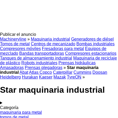
Publicar el anuncio
Machineryline
»
Maquinaria industrial
Generadores de diésel
Tornos de metal
Centros de mecanizado
Bombas industriales
Compresores móviles
Fresadoras para metal
Equipos de
mezclado
Bandas transportadoras
Compresores estacionarios
Tanques de almacenamiento industrial
Maquinaria de reciclaje
de plástico
Robots industriales
Prensas hidráulicas
Amasadoras
Prensas plegadoras
»
Star maquinaria
industrial
Abat
Atlas Copco
Caterpillar
Cummins
Doosan
Heidelberg
Hurakan
Kaeser
Mazak
TyreON
»
Star maquinaria industrial
Categoría
maquinaria para metal
tornos de metal