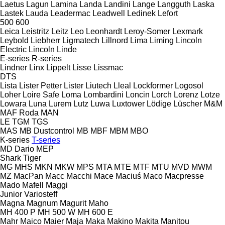
Laetus
Lagun
Lamina
Landa
Landini
Lange
Langguth
Laska
Lastek
Lauda
Leadermac
Leadwell
Ledinek
Lefort
500
600
Leica
Leistritz
Leitz
Leo
Leonhardt
Leroy-Somer
Lexmark
Leybold
Liebherr
Ligmatech
Lillnord
Lima
Liming
Lincoln
Electric
Lincoln
Linde
E-series
R-series
Lindner
Linx
Lippelt
Lisse
Lissmac
DTS
Lista
Lister Petter
Lister
Liutech
Lleal
Lockformer
Logosol
Loher
Loire Safe
Loma
Lombardini
Loncin
Lorch
Lorenz
Lotze
Lowara
Luna
Lurem
Lutz
Luwa
Luxtower
Lödige
Lüscher
M&M
MAF Roda
MAN
LE
TGM
TGS
MAS
MB Dustcontrol
MB
MBF
MBM
MBO
K-series
T-series
MD Dario
MEP
Shark
Tiger
MG
MHS
MKN
MKW
MPS
MTA
MTE
MTF
MTU
MVD
MWM
MZ
MacPan
Macc
Macchi
Mace
Maciuś
Maco
Macpresse
Mado
Mafell
Maggi
Junior
Variosteff
Magna
Magnum
Magurit
Maho
MH 400 P
MH 500 W
MH 600 E
Mahr
Maico
Maier
Maja
Maka
Makino
Makita
Manitou