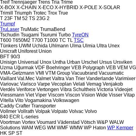
Treif
Trennjaeger
Trens
Tria
Trime
X-BOX
X-CHAIN
X-ECO
X-HYBRID
X-POLE
X-SOLAR
Trimill
Triumph
Trotec
Trox
True
T 23F
TM 52
TS 23G 2
Trumpf
TruLaser
TruMatic
TrumaBend
Tschudin
Tsugami
Tsurumi
Turbo
TyreON
T600
T650M2
T700
T1000
TC
TL
TSC
Tünkers
UWM
Uchida
Uhlmann
Ulma
Ulmia
Ultra
Unex
Unicraft
Uniforest
Union
BFT 90/3
Unisign
Universal
Unox
Untha
Urban
Urschel
Ursus
Ursviken
Uzma
Uğurmak
VDF Boehringer
VEB Polygraph
VEB
VEM
VG
VMA-Getzmann
VMI
VTM Group
Vacuubrand
Vacuumatic
Vaillant
Val.Mec
Valmet
Valtra
Van Trier
Vanderlande
Varimixer
Variovac
Varisco
Varpe
Vecoplan
Velati
Vemag
Venjakob
Verdés
Veriforce
Vertongen
Vibra Schultheis
Victoria
Videojet
Viessmann
Viet
Viper
Viscom
Viscon
Vision Wide
Visser
Vitap
Vitella
Vito
Vogamakina
Volkswagen
Caddy
Crafter
Transporter
Vollmer
Vollrath
Volpak
Volpato
Volvac
Volvo
840
ECR
L-series
Voortman
Vortex
Voumard
Väderstad
Vötsch
W&P
WALW
Solutions
WAM
WEG
WM
WMF
WMW
WP Haton
WP Kemper
HK
SP
ST