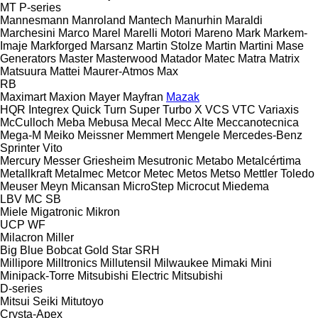
MT
P-series
Mannesmann
Manroland
Mantech
Manurhin
Maraldi
Marchesini
Marco
Marel
Marelli Motori
Mareno
Mark
Markem-
Imaje
Markforged
Marsanz
Martin Stolze
Martin
Martini
Mase
Generators
Master
Masterwood
Matador
Matec
Matra
Matrix
Matsuura
Mattei
Maurer-Atmos
Max
RB
Maximart
Maxion
Mayer
Mayfran
Mazak
HQR
Integrex
Quick Turn
Super Turbo X
VCS
VTC
Variaxis
McCulloch
Meba
Mebusa
Mecal
Mecc Alte
Meccanotecnica
Mega-M
Meiko
Meissner
Memmert
Mengele
Mercedes-Benz
Sprinter
Vito
Mercury
Messer Griesheim
Mesutronic
Metabo
Metalcértima
Metallkraft
Metalmec
Metcor
Metec
Metos
Metso
Mettler Toledo
Meuser
Meyn
Micansan
MicroStep
Microcut
Miedema
LBV
MC
SB
Miele
Migatronic
Mikron
UCP
WF
Milacron
Miller
Big Blue
Bobcat
Gold Star
SRH
Millipore
Milltronics
Millutensil
Milwaukee
Mimaki
Mini
Minipack-Torre
Mitsubishi Electric
Mitsubishi
D-series
Mitsui Seiki
Mitutoyo
Crysta-Apex