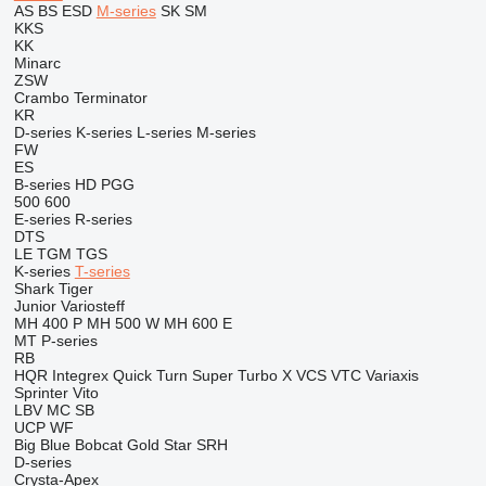
AS
BS
ESD
M-series
SK
SM
KKS
KK
Minarc
ZSW
Crambo
Terminator
KR
D-series
K-series
L-series
M-series
FW
ES
B-series
HD
PGG
500
600
E-series
R-series
DTS
LE
TGM
TGS
K-series
T-series
Shark
Tiger
Junior
Variosteff
MH 400 P
MH 500 W
MH 600 E
MT
P-series
RB
HQR
Integrex
Quick Turn
Super Turbo X
VCS
VTC
Variaxis
Sprinter
Vito
LBV
MC
SB
UCP
WF
Big Blue
Bobcat
Gold Star
SRH
D-series
Crysta-Apex