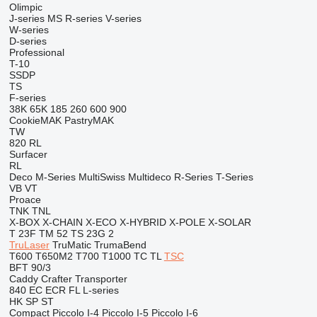
Olimpic
J-series
MS
R-series
V-series
W-series
D-series
Professional
T-10
SSDP
TS
F-series
38K
65K
185
260
600
900
CookieMAK
PastryMAK
TW
820
RL
Surfacer
RL
Deco
M-Series
MultiSwiss
Multideco
R-Series
T-Series
VB
VT
Proace
TNK
TNL
X-BOX
X-CHAIN
X-ECO
X-HYBRID
X-POLE
X-SOLAR
T 23F
TM 52
TS 23G 2
TruLaser
TruMatic
TrumaBend
T600
T650M2
T700
T1000
TC
TL
TSC
BFT 90/3
Caddy
Crafter
Transporter
840
EC
ECR
FL
L-series
HK
SP
ST
Compact
Piccolo I-4
Piccolo I-5
Piccolo I-6