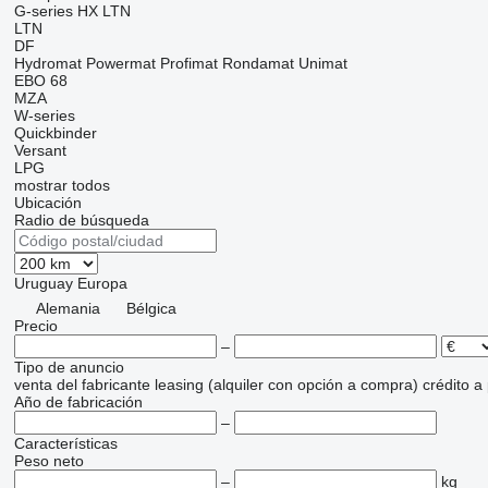
G-series
HX
LTN
LTN
DF
Hydromat
Powermat
Profimat
Rondamat
Unimat
EBO 68
MZA
W-series
Quickbinder
Versant
LPG
mostrar todos
Ubicación
Radio de búsqueda
Uruguay
Europa
Alemania
Bélgica
Precio
–
Tipo de anuncio
venta
del fabricante
leasing (alquiler con opción a compra)
crédito
a
Año de fabricación
–
Características
Peso neto
–
kg