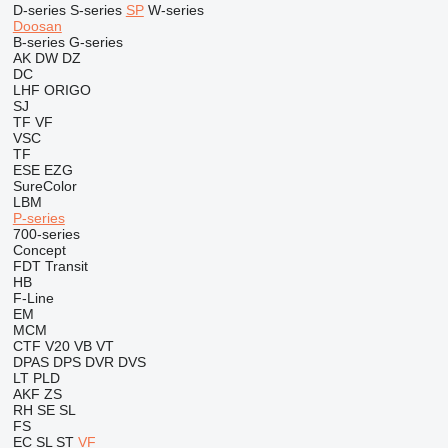
D-series
S-series
SP
W-series
Doosan
B-series
G-series
AK
DW
DZ
DC
LHF
ORIGO
SJ
TF
VF
VSC
TF
ESE
EZG
SureColor
LBM
P-series
700-series
Concept
FDT
Transit
HB
F-Line
EM
MCM
CTF
V20
VB
VT
DPAS
DPS
DVR
DVS
LT
PLD
AKF
ZS
RH
SE
SL
FS
EC
SL
ST
VF