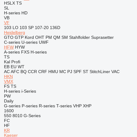
HSLX
TS
SL
H-series
HD
VB
VF
103 LO
103 SP
107-20
136D
Heidelberg
GTO
GTP
Kord
OHT
PM
QM
SM
Stahlfolder
Suprasetter
C-series
U-series
UWF
HFW
HYW
A-series
FXS
H-series
TS
Kal
Profi
EB
EU
WT
AC
AFC
BQ
CCR
CRF
HMU
MC
PJ
SPF
ST
StitchLiner
VAC
HKN
VMX
FS
TS
H-series
i-Series
PW
Daily
G-series
P-series
R-series
T-series
VHP
XHP
1600
550
8010
G-Series
FC
HF
KR
Kaeser