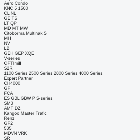
Aero
Condo
KNC 5 1500
CL
NL
GE
TS
LT
QP
MD
MT
MW
Citoborma
Multinak S
MH
NV
LB
GEH
GEP
XQE
V-series
OPTImill
S2R
1100 Series
2500 Series
2800 Series
4000 Series
Expert
Partner
CH4000
GF
FCA
ES
GBL
GBW
P
S-series
SM3
AMT
DZ
Kangoo
Master
Trafic
Renz
GF2
535
MDVN
VRK
SR