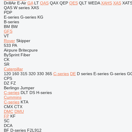
DrillAir
E-Air
GA
LT
QAS
QAX
QEP
QES
QLT
WEDA
XAHS
XAS
XAT
QAS
W series
XAS
PDP
E-series
G-series
KG
B-series
BM
BW
GFS
VT
Rover
Skipper
533
PA
Airpure
Britecpure
BySprint Fiber
CK
SR
Caterpillar
120
160
315
320
330
365
C-series
DE
D series
E-series
G-series
G
CPS
DZ
FZ
Berlingo
Jumper
C-series
DLT
DS
H-series
Cummins
C-series
KTA
CMX
CTX
DMC
DMU
FP
KF
SC
DCA
BF
D-series
F2L912