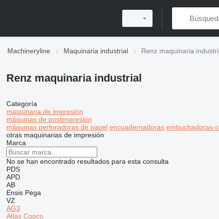
Machineryline
Maquinaria industrial
Renz maquinaria industri
Renz maquinaria industrial
Categoría
maquinaria de impresión
máquinas de postimpresión
máquinas perforadoras de papel
encuadernadoras
embuchadoras-c
otras maquinarias de impresión
Marca
No se han encontrado resultados para esta consulta
PDS
APD
AB
Ensis
Pega
VZ
AG3
Atlas Copco