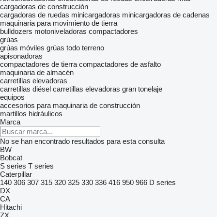
cargadoras de construcción
cargadoras de ruedas
minicargadoras
minicargadoras de cadenas
maquinaria para movimiento de tierra
bulldozers
motoniveladoras
compactadores
grúas
grúas móviles
grúas todo terreno
apisonadoras
compactadores de tierra
compactadores de asfalto
maquinaria de almacén
carretillas elevadoras
carretillas diésel
carretillas elevadoras gran tonelaje
equipos
accesorios para maquinaria de construcción
martillos hidráulicos
Marca
No se han encontrado resultados para esta consulta
BW
Bobcat
S series
T series
Caterpillar
140
306
307
315
320
325
330
336
416
950
966
D series
DX
CA
Hitachi
ZX