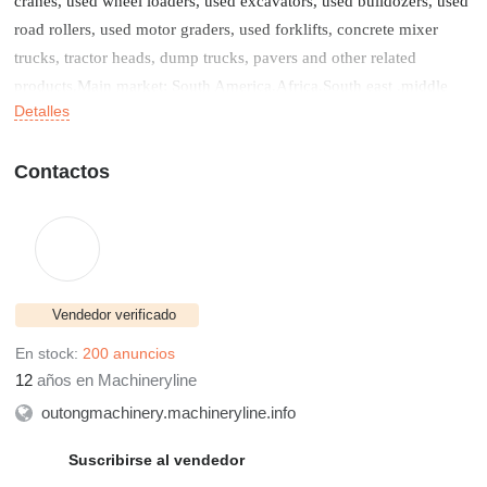
cranes, used wheel loaders, used excavators, used bulldozers, used
road rollers, used motor graders, used forklifts, concrete mixer
trucks, tractor heads, dump trucks, pavers and other related
products.Main market: South America,Africa,South east ,middle
Detalles
east South Europe.
Contactos
Vendedor verificado
En stock:
200 anuncios
12
años en Machineryline
outongmachinery.machineryline.info
Suscribirse al vendedor