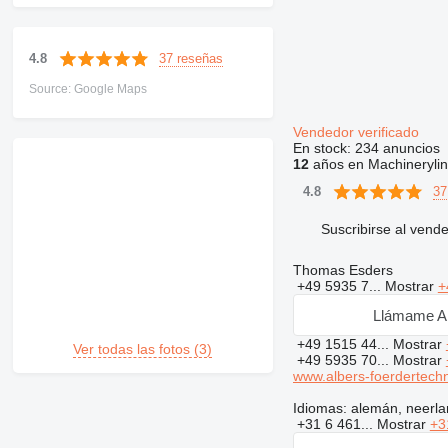
37 reseñas
4.8
Source: Google Maps
Vendedor verificado
En stock:
234 anuncios
12
años en Machineryli
37
4.8
Suscribirse al vend
Thomas Esders
+49 5935 7...
Mostrar
+
Llámame A
+49 1515 44...
Mostrar
Ver todas las fotos (3)
+49 5935 70...
Mostrar
www.albers-foerdertechn
Idiomas:
alemán, neerlan
+31 6 461...
Mostrar
+3