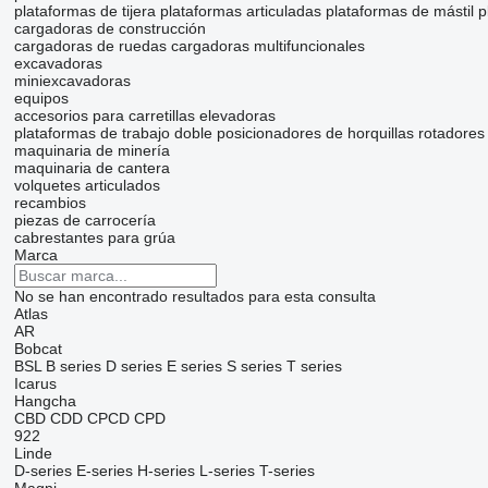
plataformas de tijera
plataformas articuladas
plataformas de mástil
p
cargadoras de construcción
cargadoras de ruedas
cargadoras multifuncionales
excavadoras
miniexcavadoras
equipos
accesorios para carretillas elevadoras
plataformas de trabajo
doble posicionadores de horquillas
rotadores 
maquinaria de minería
maquinaria de cantera
volquetes articulados
recambios
piezas de carrocería
cabrestantes para grúa
Marca
No se han encontrado resultados para esta consulta
Atlas
AR
Bobcat
BSL
B series
D series
E series
S series
T series
Icarus
Hangcha
CBD
CDD
CPCD
CPD
922
Linde
D-series
E-series
H-series
L-series
T-series