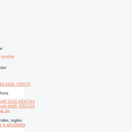
ne
 reseñas
edor
49 5935 705570
hora
+49 1515 4437244
+49 5935 7055729
ik.de
dés, inglés
1 6 46150669