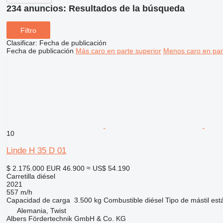
234 anuncios:
Resultados de la búsqueda
Filtro
Clasificar
:
Fecha de publicación
Fecha de publicación
Más caro en parte superior
Menos caro en par
10
Linde H 35 D 01
$ 2.175.000
EUR 46.900
≈ US$ 54.190
Carretilla diésel
2021
557 m/h
Capacidad de carga
3.500 kg
Combustible
diésel
Tipo de mástil
est
Alemania, Twist
Albers Fördertechnik GmbH & Co. KG