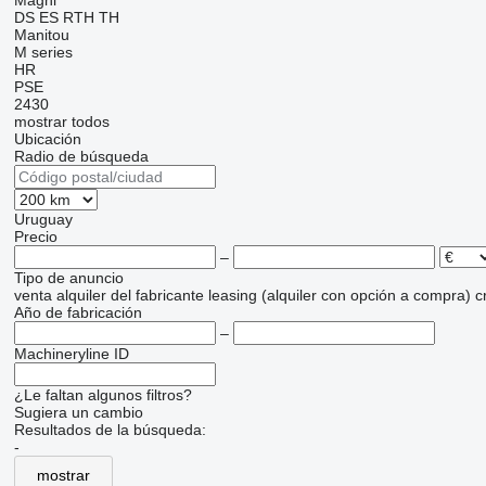
Magni
DS
ES
RTH
TH
Manitou
M series
HR
PSE
2430
mostrar todos
Ubicación
Radio de búsqueda
Uruguay
Precio
–
Tipo de anuncio
venta
alquiler
del fabricante
leasing (alquiler con opción a compra)
c
Año de fabricación
–
Machineryline ID
¿Le faltan algunos filtros?
Sugiera un cambio
Resultados de la búsqueda:
-
mostrar