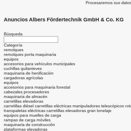
Procesaremos sus datos 
Anuncios Albers Fördertechnik GmbH & Co. KG
Búsqueda
Categoría
remolques
remolques porta maquinaria
equipos
accesorios para vehículos municipales
cuchillas quitanieves
maquinaria de henificación
cargadoras agrícolas
equipos
accesorios para maquinaria forestal
cabezales procesadores
maquinaria de almacén
carretillas elevadoras
carretillas diésel
carretillas eléctricas
manipuladores telescópicos rot
transpaletas eléctricas
carretillas elevadoras gran tonelaje
equipos para muelles de carga
rampas de carga móviles
maquinaria de construcción
plataformas elevadoras