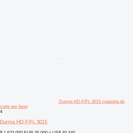
Durma HD-F/FL 3015 máquina de
corte por láser
4
Durma HD-F/FL 3015
$ 1.623.000
EUR 35.000
≈ US$ 40.440