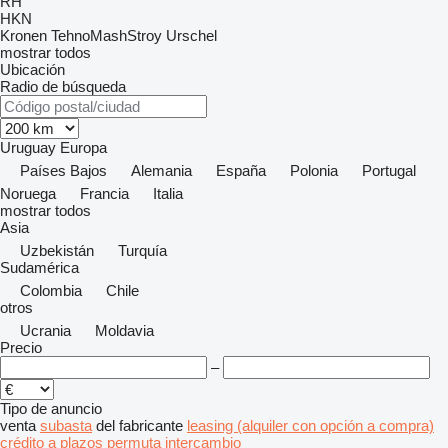
RH
HKN
Kronen
TehnoMashStroy
Urschel
mostrar todos
Ubicación
Radio de búsqueda
Uruguay
Europa
Países Bajos
Alemania
España
Polonia
Portugal
Noruega
Francia
Italia
mostrar todos
Asia
Uzbekistán
Turquía
Sudamérica
Colombia
Chile
otros
Ucrania
Moldavia
Precio
–
Tipo de anuncio
venta
subasta
del fabricante
leasing (alquiler con opción a compra)
crédito
a plazos
permuta
intercambio