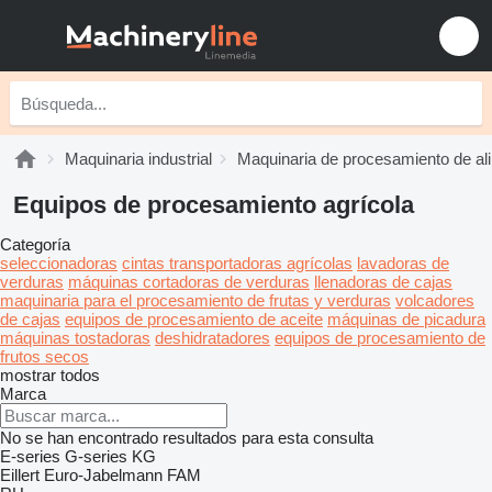
Maquinaria industrial
Maquinaria de procesamiento de al
Equipos de procesamiento agrícola
Categoría
seleccionadoras
cintas transportadoras agrícolas
lavadoras de
verduras
máquinas cortadoras de verduras
llenadoras de cajas
maquinaria para el procesamiento de frutas y verduras
volcadores
de cajas
equipos de procesamiento de aceite
máquinas de picadura
máquinas tostadoras
deshidratadores
equipos de procesamiento de
frutos secos
mostrar todos
Marca
No se han encontrado resultados para esta consulta
E-series
G-series
KG
Eillert
Euro-Jabelmann
FAM