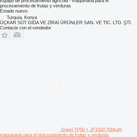
Equipo de procesamiento agrícola - maquinaria para el
procesamiento de frutas y verduras
Estado
nuevo
Turquía, Konya
ÜÇKAR SÜT GIDA VE ZİRAİ ÜRÜNLER SAN. VE TİC. LTD. ŞTİ.
Contacte con el vendedor
Sraml TP50 + JF1500 700kg/h
maquinaria para el procesamiento de frutas y verduras