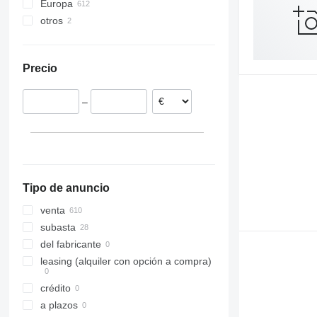
Europa
otros
Países Bajos
Alemania
México
Rumanía
Precio
Dinamarca
Estonia
–
Portugal
Suecia
Finlandia
mostrar todos
Tipo de anuncio
venta
subasta
del fabricante
leasing (alquiler con opción a compra)
crédito
a plazos