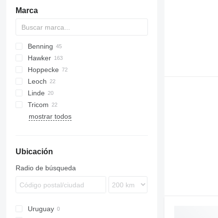
Marca
Benning
S-series
Hawker
Hoppecke
Leoch
Linde
Tricom
D-series
MX
mostrar todos
E-series
S-series
T-series
Ubicación
V-series
Radio de búsqueda
Uruguay