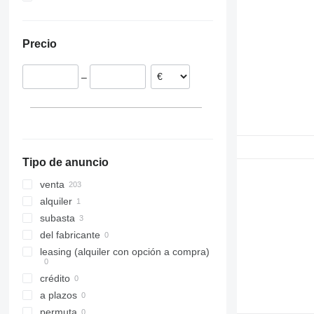
Alemania
México
España
Australia
Precio
Rumanía
Portugal
–
Croacia
Italia
Francia
mostrar todos
Tipo de anuncio
venta
alquiler
subasta
del fabricante
leasing (alquiler con opción a compra)
crédito
a plazos
permuta