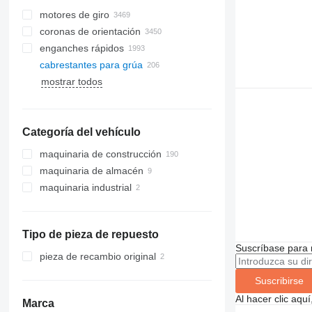
motores de giro
coronas de orientación
enganches rápidos
cabrestantes para grúa
mostrar todos
Categoría del vehículo
maquinaria de construcción
maquinaria de almacén
excavadoras
maquinaria industrial
grúas
carretillas elevadoras
retroexcavadoras
maquinaria para movimiento de
maquinaria portuaria
grúas móviles
carretillas eléctricas
tierra
grúas sobre orugas
cargadoras telescópicas
grúas portuarias
otra maquinaria de construcción
bulldozers
Tipo de pieza de repuesto
grúas todo terreno
manipuladores telescópicos
rotativos
Suscríbase para 
grúas torres
pieza de recambio original
Suscribirse
Al hacer clic aq
Marca