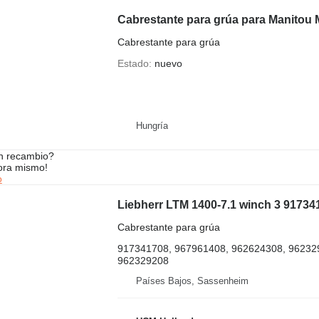
Cabrestante para grúa para Manitou 
Cabrestante para grúa
Estado
nuevo
Hungría
n recambio?
ora mismo!
o
Liebherr LTM 1400-7.1 winch 3 91734
Cabrestante para grúa
917341708, 967961408, 962624308, 96232
962329208
Países Bajos, Sassenheim