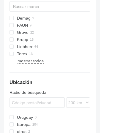
Demag
D series
FAUN
AC
Grove
CC
ATF
Krupp
HK
GMK
KH
T-series
NK
7150
Liebherr
RTF
GMT
Terex
KMK
LR
GT
RTH
MRT
ROTO
SK
mostrar todos
LTM
TH
AC
MK
R-series
Ubicación
Radio de búsqueda
Uruguay
Europa
otros
Países Bajos