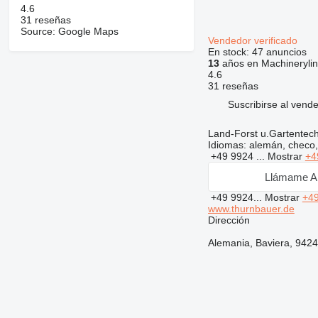
4.6
31 reseñas
Source: Google Maps
Vendedor verificado
En stock:
47 anuncios
13
años en Machineryli
4.6
31 reseñas
Suscribirse al vend
Land-Forst u.Gartentec
Idiomas:
alemán, checo,
+49 9924 ...
Mostrar
+4
Llámame A
+49 9924...
Mostrar
+49
www.thurnbauer.de
Dirección
Alemania, Baviera, 942