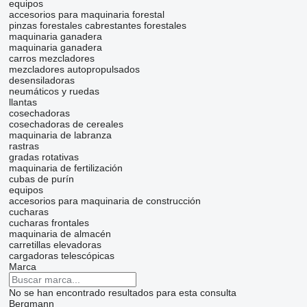
equipos
accesorios para maquinaria forestal
pinzas forestales
cabrestantes forestales
maquinaria ganadera
maquinaria ganadera
carros mezcladores
mezcladores autopropulsados
desensiladoras
neumáticos y ruedas
llantas
cosechadoras
cosechadoras de cereales
maquinaria de labranza
rastras
gradas rotativas
maquinaria de fertilización
cubas de purín
equipos
accesorios para maquinaria de construcción
cucharas
cucharas frontales
maquinaria de almacén
carretillas elevadoras
cargadoras telescópicas
Marca
No se han encontrado resultados para esta consulta
Bergmann