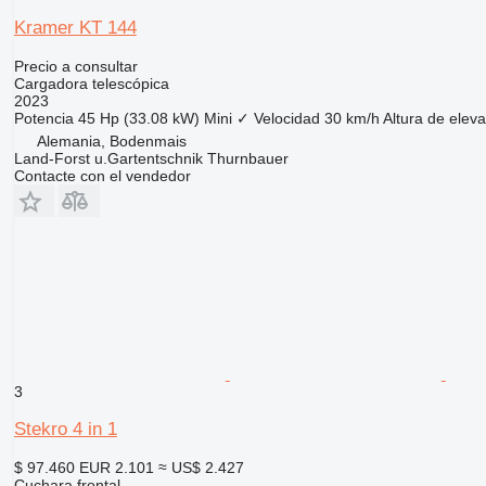
Kramer KT 144
Precio a consultar
Cargadora telescópica
2023
Potencia
45 Hp (33.08 kW)
Mini
✓
Velocidad
30 km/h
Altura de elev
Alemania, Bodenmais
Land-Forst u.Gartentschnik Thurnbauer
Contacte con el vendedor
3
Stekro 4 in 1
$ 97.460
EUR 2.101
≈ US$ 2.427
Cuchara frontal