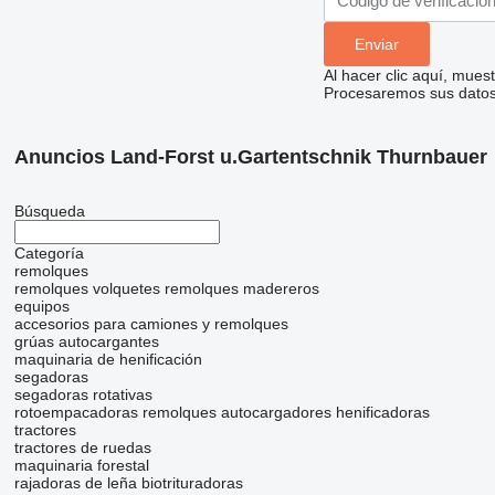
Al hacer clic aquí, mue
Procesaremos sus datos 
Anuncios Land-Forst u.Gartentschnik Thurnbauer
Búsqueda
Categoría
remolques
remolques volquetes
remolques madereros
equipos
accesorios para camiones y remolques
grúas autocargantes
maquinaria de henificación
segadoras
segadoras rotativas
rotoempacadoras
remolques autocargadores
henificadoras
tractores
tractores de ruedas
maquinaria forestal
rajadoras de leña
biotrituradoras