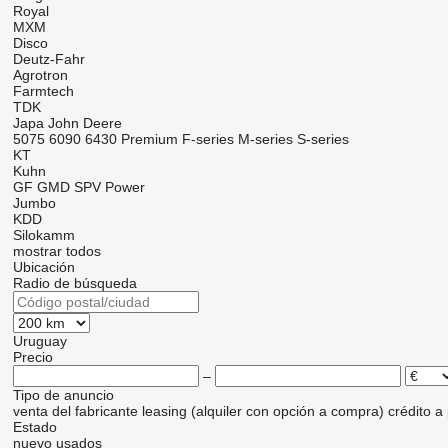
Royal
MXM
Disco
Deutz-Fahr
Agrotron
Farmtech
TDK
Japa
John Deere
5075
6090
6430 Premium
F-series
M-series
S-series
KT
Kuhn
GF
GMD
SPV Power
Jumbo
KDD
Silokamm
mostrar todos
Ubicación
Radio de búsqueda
Uruguay
Precio
–
Tipo de anuncio
venta
del fabricante
leasing (alquiler con opción a compra)
crédito
a
Estado
nuevo
usados