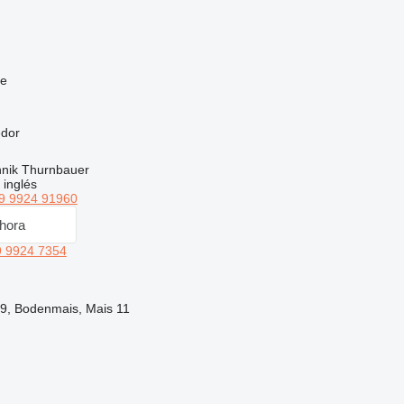
ne
edor
hnik Thurnbauer
 inglés
9 9924 91960
hora
 9924 7354
49, Bodenmais, Mais 11