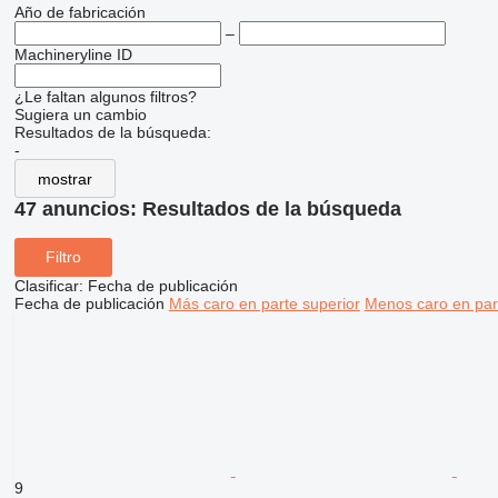
Año de fabricación
–
Machineryline ID
¿Le faltan algunos filtros?
Sugiera un cambio
Resultados de la búsqueda:
-
mostrar
47 anuncios:
Resultados de la búsqueda
Filtro
Clasificar
:
Fecha de publicación
Fecha de publicación
Más caro en parte superior
Menos caro en par
9