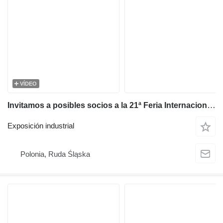
VÍDEO
Invitamos a posibles socios a la 21ª Feria Internacional de Tecnología y Equipos para el Complejo Minero y Metalúrgico y el Uso Racional de los Recursos Subterráneos, que se celebrará en el Complejo Deportivo ZHASTAR del Estadio Shakhtar (Calle Kazakistanskaya 1) en Karaganda del 23 al 25 de junio de 2026
Exposición industrial
Polonia, Ruda Śląska