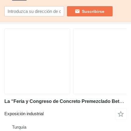
Suscribirse
La “Feria y Congreso de Concreto Premezclado Beton 2023”, organizada en asociación con la Asociación Turca de Concreto Premezclado y TG Expo, reunirá a los sectores del concreto premezclado, cemento, agregados y construcción
Exposición industrial
Turquía