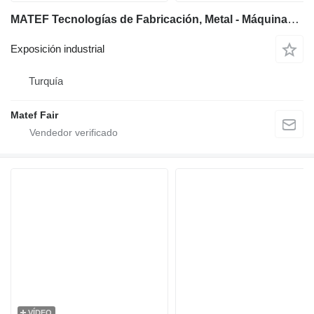
MATEF Tecnologías de Fabricación, Metal - Máquinas de Procesamiento de Chapa Metálica, Láser - Automatización - Sistemas Robóticos, Tecnologías de Soldadura y Tratamiento de Superficies, Equipos de Maquinaria y Equipos de Fábrica
Exposición industrial
Turquía
Matef Fair
VÍDEO