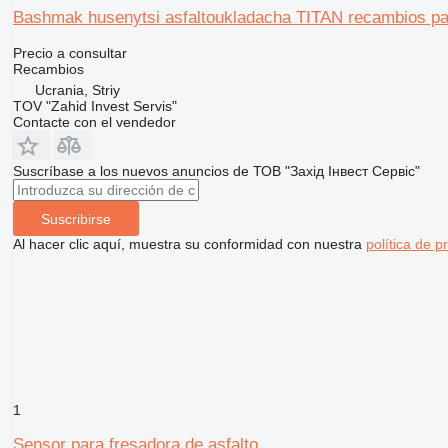
Bashmak husenytsi asfaltoukladacha TITAN recambios par
Precio a consultar
Recambios
Ucrania, Striy
TOV "Zahid Invest Servis"
Contacte con el vendedor
Suscríbase a los nuevos anuncios de ТОВ "Захід Інвест Сервіс"
Suscribirse
Al hacer clic aquí, muestra su conformidad con nuestra
política de p
1
Sensor para fresadora de asfalto