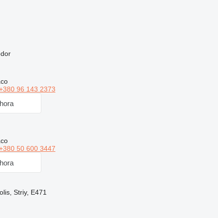
edor
aco
+380 96 143 2373
hora
aco
+380 50 600 3447
hora
lis, Striy, E471