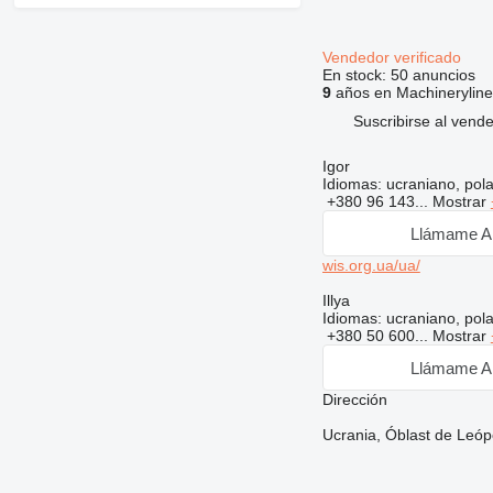
Vendedor verificado
En stock:
50 anuncios
9
años en Machineryline
Suscribirse al vend
Igor
Idiomas:
ucraniano, pol
+380 96 143...
Mostrar
Llámame A
wis.org.ua/ua/
Illya
Idiomas:
ucraniano, pol
+380 50 600...
Mostrar
Llámame A
Dirección
Ucrania, Óblast de Leópo