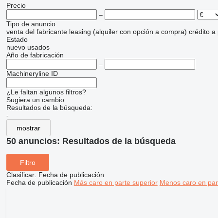
Precio
–
Tipo de anuncio
venta
del fabricante
leasing (alquiler con opción a compra)
crédito
a
Estado
nuevo
usados
Año de fabricación
–
Machineryline ID
¿Le faltan algunos filtros?
Sugiera un cambio
Resultados de la búsqueda:
-
mostrar
50 anuncios:
Resultados de la búsqueda
Filtro
Clasificar
:
Fecha de publicación
Fecha de publicación
Más caro en parte superior
Menos caro en par