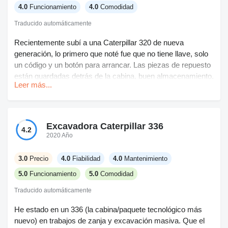
4.0
Funcionamiento
4.0
Comodidad
Traducido automáticamente
Recientemente subí a una Caterpillar 320 de nueva
generación, lo primero que noté fue que no tiene llave, solo
un código y un botón para arrancar. Las piezas de repuesto
están guardadas detrás de la cabina, buen almacenamiento.
Leer más...
El espacio en la cabina está bien, encajo sin problema y los
controles son lo que uno esperaría. Sin embargo, noté que
el motor es bastante pequeño, podría cuestionar la potencia
si vas a manejar cosas grandes todo el día. Todas esas
Excavadora Caterpillar 336
4.2
nuevas líneas y sensores están complicando las cosas,
2020 Año
supongo que así es hacia donde van las máquinas ahora. Al
menos es completamente nueva, así que el mantenimiento
3.0
Precio
4.0
Fiabilidad
4.0
Mantenimiento
no ha sido un problema para mí todavía. No estoy seguro
5.0
Funcionamiento
5.0
Comodidad
de que me encanten todos los gadgets, pero lo básico
funciona. No está mal, tiene sus peculiaridades.
Traducido automáticamente
He estado en un 336 (la cabina/paquete tecnológico más
nuevo) en trabajos de zanja y excavación masiva. Que el