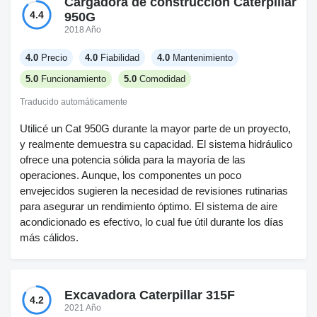
Cargadora de construcción Caterpillar
significativamente. Sin embargo, acostumbrarse a la falta
4.4
950G
de controles piloto hidráulicos fue un desafío al principio.
2018 Año
Aun así, es una máquina fiable que vale la pena considerar
4.0
Precio
4.0
Fiabilidad
4.0
Mantenimiento
para proyectos que requieren producción constante.
5.0
Funcionamiento
5.0
Comodidad
Traducido automáticamente
Utilicé un Cat 950G durante la mayor parte de un proyecto,
y realmente demuestra su capacidad. El sistema hidráulico
ofrece una potencia sólida para la mayoría de las
operaciones. Aunque, los componentes un poco
envejecidos sugieren la necesidad de revisiones rutinarias
para asegurar un rendimiento óptimo. El sistema de aire
acondicionado es efectivo, lo cual fue útil durante los días
más cálidos.
Excavadora Caterpillar 315F
4.2
2021 Año