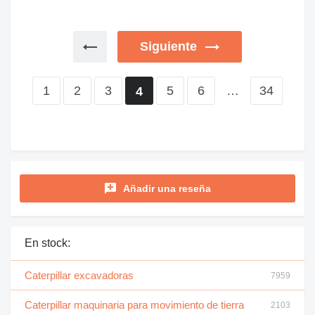
Después de un par de días ya está bien.
Siguiente
1
2
3
5
6
…
34
4
Añadir una reseña
En stock:
Caterpillar excavadoras
7959
Caterpillar maquinaria para movimiento de tierra
2103