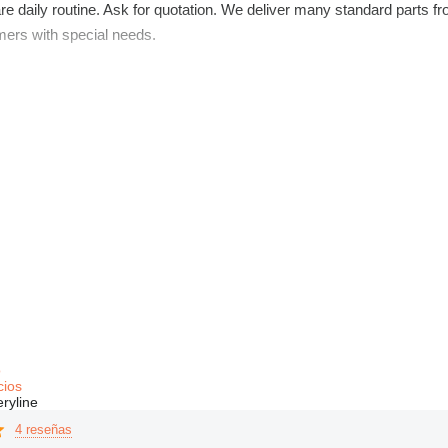
e daily routine. Ask for quotation. We deliver many standard parts fr
mers with special needs.
s or machinery at competitive rates with corporate logos and adverti
ovide the perfect vehicle for your purpose. Feel free to contact us,we 
o
cios
ryline
4 reseñas