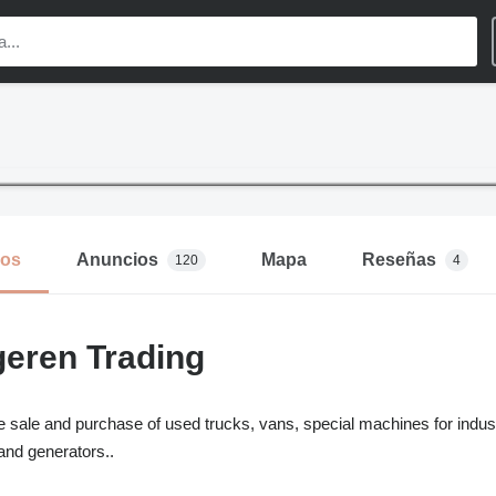
mos
Anuncios
Mapa
Reseñas
120
4
eren Trading
e sale and purchase of used trucks, vans, special machines for industri
and generators..