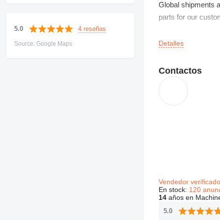
Global shipments ar
parts for our custo
4 reseñas
5.0
We can deliver car
Detalles
Source: Google Maps
can guarantee to pr
Contactos
Vendedor verificad
En stock:
120 anun
14
años en Machine
5.0