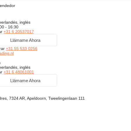
vendedor
erlandés, inglés
00 - 16:30
ar
+31 6 20537017
Llámame Ahora
rar
+31 55 533 0256
ding.nl
h
erlandés, inglés
ar
+31 6 48061001
Llámame Ahora
dres, 7324 AR, Apeldoorn, Tweelingenlaan 111