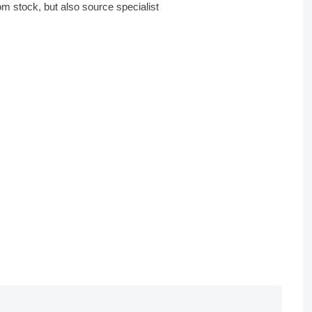
om stock, but also source specialist
sing. With our extensive experience we
will not dissapoint you.