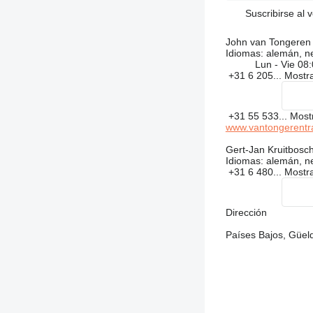
Suscribirse al 
John van Tongeren
Idiomas:
alemán, ne
Lun - Vie
08:
+31 6 205...
Mostr
+31 55 533...
Most
www.vantongerentra
Gert-Jan Kruitbosc
Idiomas:
alemán, ne
+31 6 480...
Mostr
Dirección
Países Bajos, Güel