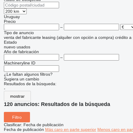
Uruguay
Precio
–
Tipo de anuncio
venta
del fabricante
leasing (alquiler con opción a compra)
crédito
a
Estado
nuevo
usados
Año de fabricación
–
Machineryline ID
¿Le faltan algunos filtros?
Sugiera un cambio
Resultados de la búsqueda:
-
mostrar
120 anuncios:
Resultados de la búsqueda
Filtro
Clasificar
:
Fecha de publicación
Fecha de publicación
Más caro en parte superior
Menos caro en par