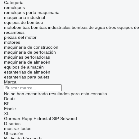
Categoría
remolques
remolques porta maquinaria
maquinaria industrial
equipos de bombeo
motobombas
bombas industriales
bombas de agua
otros equipos d
recambios
piezas del motor
motores
maquinaria de construcción
maquinaria de perforación
máquinas perforadoras
maquinaria de almacén
equipos de almacén
estanterías de almacén
estanterías para paléts
Marca
No se han encontrado resultados para esta consulta
Deutz
BF
Eisele
XL
Gorman-Rupp
Hidrostal
SIP
Selwood
D-series
mostrar todos
Ubicación
Radio de búsqueda