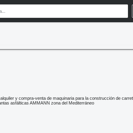
alquiler y compra-venta de maquinaria para la construcción de carre
lantas asf
á
lticas AMMANN zona del Mediterr
á
neo