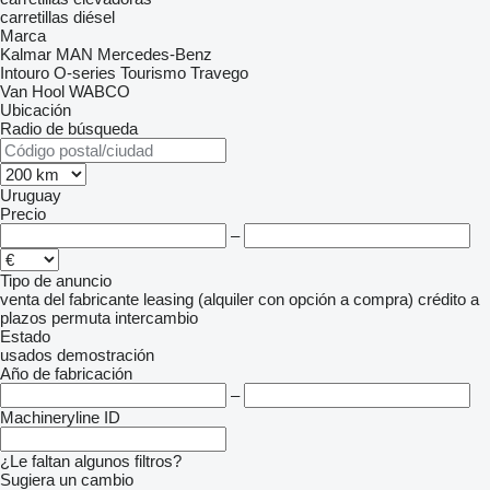
carretillas diésel
Marca
Kalmar
MAN
Mercedes-Benz
Intouro
O-series
Tourismo
Travego
Van Hool
WABCO
Ubicación
Radio de búsqueda
Uruguay
Precio
–
Tipo de anuncio
venta
del fabricante
leasing (alquiler con opción a compra)
crédito
a
plazos
permuta
intercambio
Estado
usados
demostración
Año de fabricación
–
Machineryline ID
¿Le faltan algunos filtros?
Sugiera un cambio