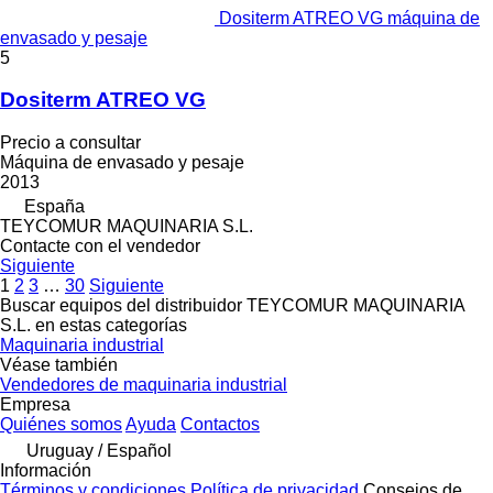
Dositerm ATREO VG máquina de
envasado y pesaje
5
Dositerm ATREO VG
Precio a consultar
Máquina de envasado y pesaje
2013
España
TEYCOMUR MAQUINARIA S.L.
Contacte con el vendedor
Siguiente
1
2
3
…
30
Siguiente
Buscar equipos del distribuidor TEYCOMUR MAQUINARIA
S.L. en estas categorías
Maquinaria industrial
Véase también
Vendedores de maquinaria industrial
Empresa
Quiénes somos
Ayuda
Contactos
Uruguay / Español
Información
Términos y condiciones
Política de privacidad
Consejos de