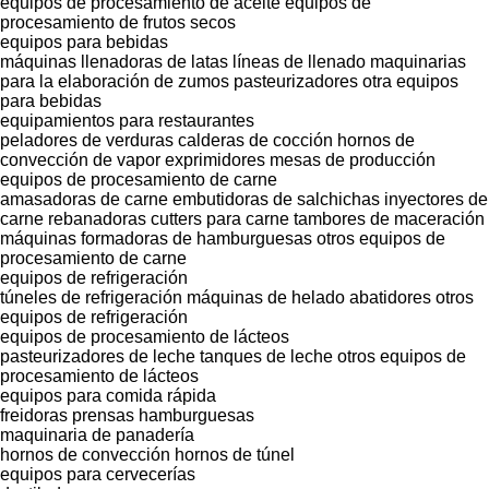
equipos de procesamiento de aceite
equipos de
procesamiento de frutos secos
equipos para bebidas
máquinas llenadoras de latas
líneas de llenado
maquinarias
para la elaboración de zumos
pasteurizadores
otra equipos
para bebidas
equipamientos para restaurantes
peladores de verduras
calderas de cocción
hornos de
convección de vapor
exprimidores
mesas de producción
equipos de procesamiento de carne
amasadoras de carne
embutidoras de salchichas
inyectores de
carne
rebanadoras
cutters para carne
tambores de maceración
máquinas formadoras de hamburguesas
otros equipos de
procesamiento de carne
equipos de refrigeración
túneles de refrigeración
máquinas de helado
abatidores
otros
equipos de refrigeración
equipos de procesamiento de lácteos
pasteurizadores de leche
tanques de leche
otros equipos de
procesamiento de lácteos
equipos para comida rápida
freidoras
prensas hamburguesas
maquinaria de panadería
hornos de convección
hornos de túnel
equipos para cervecerías