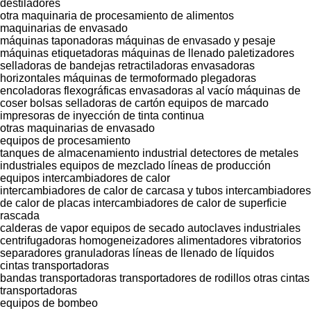
destiladores
otra maquinaria de procesamiento de alimentos
maquinarias de envasado
máquinas taponadoras
máquinas de envasado y pesaje
máquinas etiquetadoras
máquinas de llenado
paletizadores
selladoras de bandejas
retractiladoras
envasadoras
horizontales
máquinas de termoformado
plegadoras
encoladoras flexográficas
envasadoras al vacío
máquinas de
coser bolsas
selladoras de cartón
equipos de marcado
impresoras de inyección de tinta continua
otras maquinarias de envasado
equipos de procesamiento
tanques de almacenamiento industrial
detectores de metales
industriales
equipos de mezclado
líneas de producción
equipos intercambiadores de calor
intercambiadores de calor de carcasa y tubos
intercambiadores
de calor de placas
intercambiadores de calor de superficie
rascada
calderas de vapor
equipos de secado
autoclaves industriales
centrifugadoras
homogeneizadores
alimentadores vibratorios
separadores
granuladoras
líneas de llenado de líquidos
cintas transportadoras
bandas transportadoras
transportadores de rodillos
otras cintas
transportadoras
equipos de bombeo