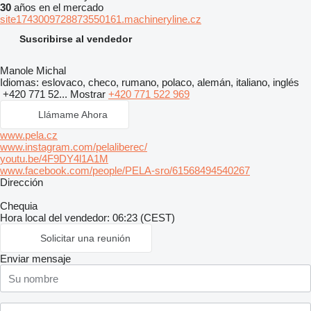
30
años en el mercado
site1743009728873550161.machineryline.cz
Suscribirse al vendedor
Manole Michal
Idiomas:
eslovaco, checo, rumano, polaco, alemán, italiano, inglés
+420 771 52...
Mostrar
+420 771 522 969
Llámame Ahora
www.pela.cz
www.instagram.com/pelaliberec/
youtu.be/4F9DY4l1A1M
www.facebook.com/people/PELA-sro/61568494540267
Dirección
Chequia
Hora local del vendedor: 06:23 (CEST)
Solicitar una reunión
Enviar mensaje