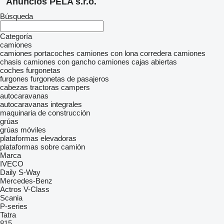
Anuncios PELA s.r.o.
Búsqueda
Categoría
camiones
camiones portacoches
camiones con lona corredera
camiones
chasis
camiones con gancho
camiones cajas abiertas
coches
furgonetas
furgones
furgonetas de pasajeros
cabezas tractoras
campers
autocaravanas
autocaravanas integrales
maquinaria de construcción
grúas
grúas móviles
plataformas elevadoras
plataformas sobre camión
Marca
IVECO
Daily
S-Way
Mercedes-Benz
Actros
V-Class
Scania
P-series
Tatra
815