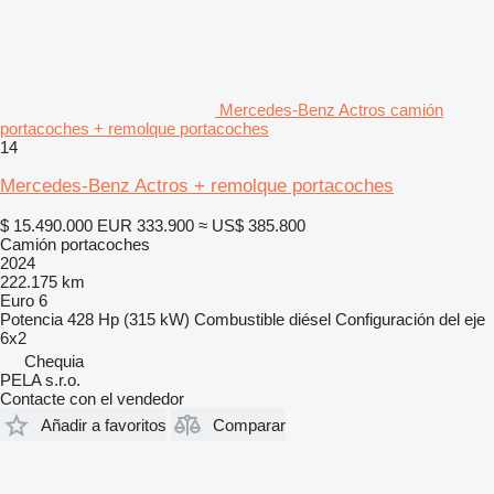
Mercedes-Benz Actros camión
portacoches + remolque portacoches
14
Mercedes-Benz Actros + remolque portacoches
$ 15.490.000
EUR 333.900
≈ US$ 385.800
Camión portacoches
2024
222.175 km
Euro 6
Potencia
428 Hp (315 kW)
Combustible
diésel
Configuración del eje
6x2
Chequia
PELA s.r.o.
Contacte con el vendedor
Añadir a favoritos
Comparar