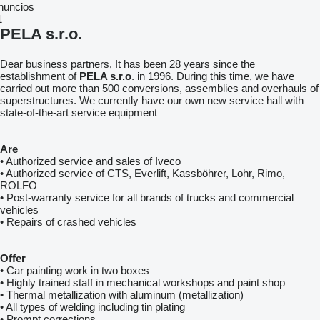
nuncios
1
PELA s.r.o.
Dear business partners, It has been 28 years since the
establishment of
PELA s.r.o
. in 1996. During this time, we have
carried out more than 500 conversions, assemblies and overhauls of
superstructures. We currently have our own new service hall with
state-of-the-art service equipment
Are
• Authorized service and sales of Iveco
• Authorized service of CTS, Everlift, Kassböhrer, Lohr, Rimo,
ROLFO
• Post-warranty service for all brands of trucks and commercial
vehicles
• Repairs of crashed vehicles
Offer
• Car painting work in two boxes
• Highly trained staff in mechanical workshops and paint shop
• Thermal metallization with aluminum (metallization)
• All types of welding including tin plating
• Prompt corrections