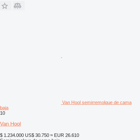
Van Hool semirremolque de cama
baja
10
Van Hool
$ 1.234.000
US$ 30.750
≈ EUR 26.610