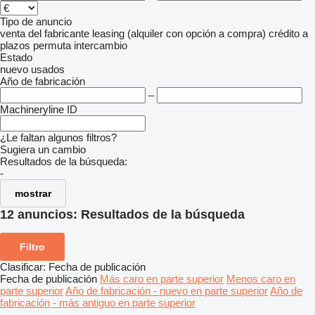
Tipo de anuncio
venta
del fabricante
leasing (alquiler con opción a compra)
crédito
a
plazos
permuta
intercambio
Estado
nuevo
usados
Año de fabricación
–
Machineryline ID
¿Le faltan algunos filtros?
Sugiera un cambio
Resultados de la búsqueda:
-
mostrar
12 anuncios:
Resultados de la búsqueda
Filtro
Clasificar
:
Fecha de publicación
Fecha de publicación
Más caro en parte superior
Menos caro en
parte superior
Año de fabricación - nuevo en parte superior
Año de
fabricación - más antiguo en parte superior