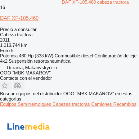
DAF XF-105.460 cabeza tractora
16
DAF XF-105.460
Precio a consultar
Cabeza tractora
2011
1.013.744 km
Euro 5
Potencia
460 Hp (338 kW)
Combustible
diésel
Configuración del eje
4x2
Suspensión
resorte/neumática
Ucrania, Makarivskyi r-n
OOO "MBK MAKAROV"
Contacte con el vendedor
Buscar equipos del distribuidor OOO "MBK MAKAROV" en estas
categorías
Equipos
Semirremolques
Cabezas tractoras
Camiones
Recambios