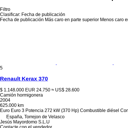
Filtro
Clasificar
:
Fecha de publicación
Fecha de publicación
Más caro en parte superior
Menos caro en
5
Renault Kerax 370
$ 1.148.000
EUR 24.750
≈ US$ 28.600
Camión hormigonera
2004
625.000 km
Euro
Euro 3
Potencia
272 kW (370 Hp)
Combustible
diésel
Con
España, Torrejon de Velasco
Jesús Mayordomo S.L.U
Contacte con el vendedor