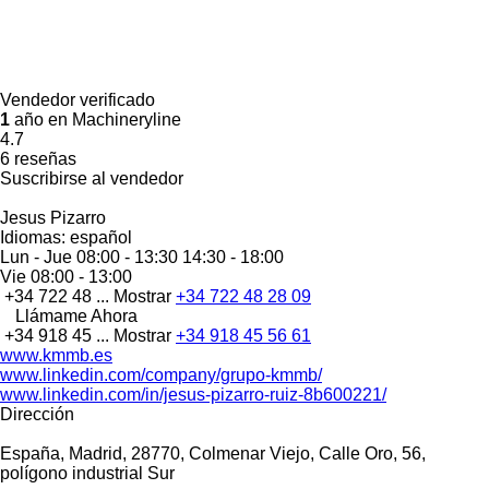
Vendedor verificado
1
año en Machineryline
4.7
6 reseñas
Suscribirse al vendedor
Jesus Pizarro
Idiomas:
español
Lun - Jue
08:00 - 13:30 14:30 - 18:00
Vie
08:00 - 13:00
+34 722 48 ...
Mostrar
+34 722 48 28 09
Llámame Ahora
+34 918 45 ...
Mostrar
+34 918 45 56 61
www.kmmb.es
www.linkedin.com/company/grupo-kmmb/
www.linkedin.com/in/jesus-pizarro-ruiz-8b600221/
Dirección
España, Madrid, 28770, Colmenar Viejo, Calle Oro, 56,
polígono industrial Sur