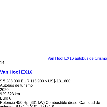
Van Hool EX16 autobús de turismo
14
Van Hool EX16
$ 5.283.000
EUR 113.900
≈ US$ 131.600
Autobús de turismo
2020
929.323 km
Euro 6
Potencia
450 Hp (331 kW)
Combustible
diésel
Cantidad de
asientos
55+1+1 Y 51+1+1+1 SI