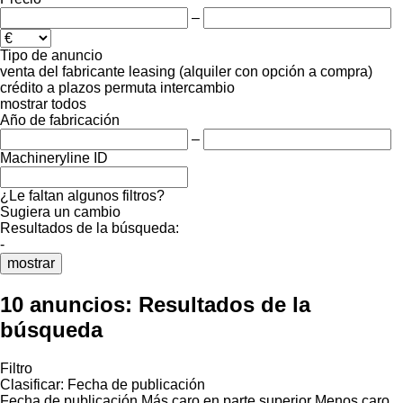
–
Tipo de anuncio
venta
del fabricante
leasing (alquiler con opción a compra)
crédito
a plazos
permuta
intercambio
mostrar todos
Año de fabricación
–
Machineryline ID
¿Le faltan algunos filtros?
Sugiera un cambio
Resultados de la búsqueda:
-
mostrar
10 anuncios:
Resultados de la
búsqueda
Filtro
Clasificar
:
Fecha de publicación
Fecha de publicación
Más caro en parte superior
Menos caro