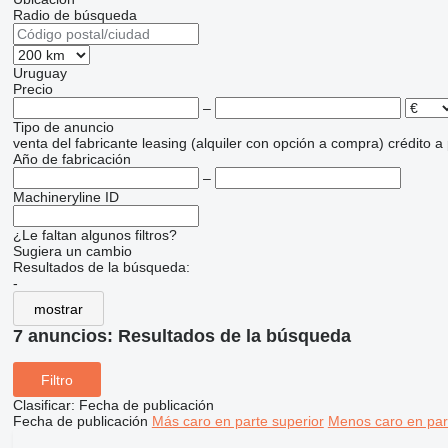
Radio de búsqueda
Uruguay
Precio
–
Tipo de anuncio
venta
del fabricante
leasing (alquiler con opción a compra)
crédito
a
Año de fabricación
–
Machineryline ID
¿Le faltan algunos filtros?
Sugiera un cambio
Resultados de la búsqueda:
-
mostrar
7 anuncios:
Resultados de la búsqueda
Filtro
Clasificar
:
Fecha de publicación
Fecha de publicación
Más caro en parte superior
Menos caro en par