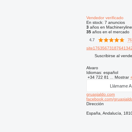
Vendedor verificado
En stock:
7 anuncios
3
años en Machineryline
35
años en el mercado
76
4.7
site17635673187641342
Suscribirse al vend
Alvaro
Idiomas:
español
+34 722 81 ...
Mostrar
Llámame A
gruasjaldo.com
facebook.com/gruasjald
Dirección
España, Andalucía, 1810