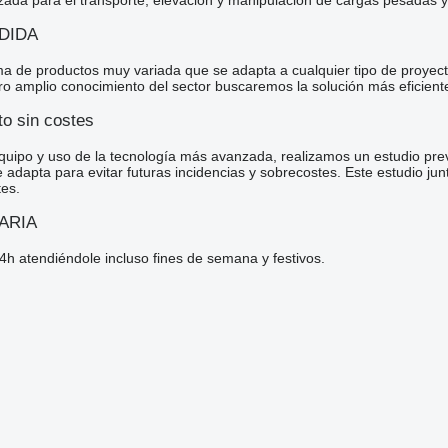
ada para el transporte, elevación y manipulación de cargas pesadas 
DIDA
e productos muy variada que se adapta a cualquier tipo de proyecto, p
o amplio conocimiento del sector buscaremos la solución más eficiente
to sin costes
ipo y uso de la tecnología más avanzada, realizamos un estudio previo
adapta para evitar futuras incidencias y sobrecostes. Este estudio junt
tes.
ARIA
4h atendiéndole incluso fines de semana y festivos.