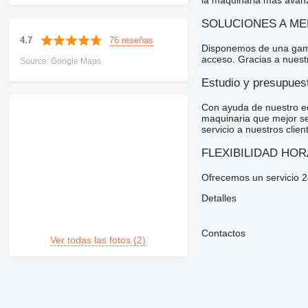
la maquinaria más avanz
SOLUCIONES A ME
76 reseñas
4.7
Disponemos de una gama d
acceso. Gracias a nuestr
Source: Google Maps
Estudio y presupues
Con ayuda de nuestro equ
maquinaria que mejor se 
servicio a nuestros clien
FLEXIBILIDAD HOR
Ofrecemos un servicio 2
Detalles
Contactos
Ver todas las fotos (2)