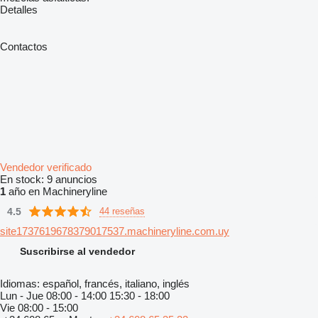
Detalles
Contactos
Vendedor verificado
En stock:
9 anuncios
1
año en Machineryline
4.5
44 reseñas
site1737619678379017537.machineryline.com.uy
Suscribirse al vendedor
Idiomas:
español, francés, italiano, inglés
Lun - Jue
08:00 - 14:00 15:30 - 18:00
Vie
08:00 - 15:00