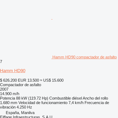
Hamm HD90 compactador de asfalto
7
Hamm HD90
$ 626.200
EUR 13.500
≈ US$ 15.600
Compactador de asfalto
2007
14.900 m/h
Potencia
88 kW (119.72 Hp)
Combustible
diésel
Ancho del rollo
1.680 mm
Velocidad de funcionamiento
7,4 km/h
Frecuencia de
vibración
4.250 Hz
España, Manilva
Eiffage Infraestructuras, S.A.U.