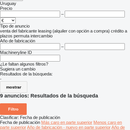
Uruguay
Precio
–
Tipo de anuncio
venta
del fabricante
leasing (alquiler con opción a compra)
crédito
a
plazos
permuta
intercambio
Año de fabricación
–
Machineryline ID
¿Le faltan algunos filtros?
Sugiera un cambio
Resultados de la búsqueda:
-
mostrar
9 anuncios:
Resultados de la búsqueda
Filtro
Clasificar
:
Fecha de publicación
Fecha de publicación
Más caro en parte superior
Menos caro en
parte superior
Año de fabricación - nuevo en parte superior
Año de