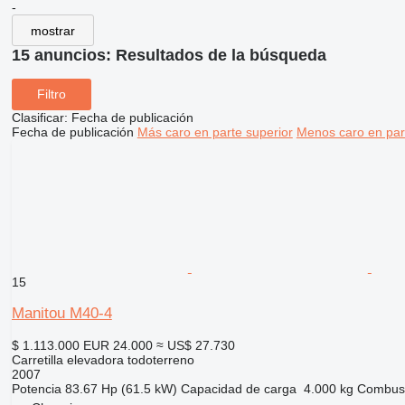
-
mostrar
15 anuncios:
Resultados de la búsqueda
Filtro
Clasificar
:
Fecha de publicación
Fecha de publicación
Más caro en parte superior
Menos caro en par
15
Manitou M40-4
$ 1.113.000
EUR 24.000
≈ US$ 27.730
Carretilla elevadora todoterreno
2007
Potencia
83.67 Hp (61.5 kW)
Capacidad de carga
4.000 kg
Combust