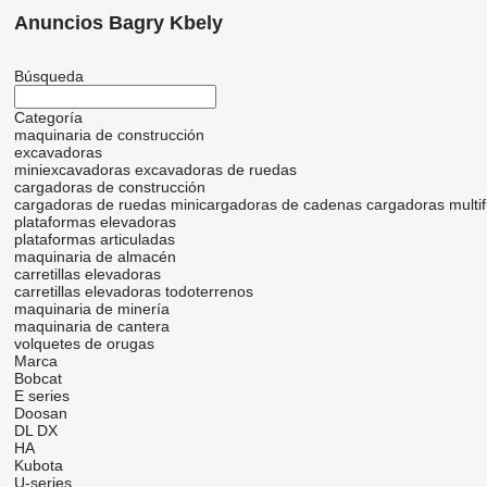
Anuncios Bagry Kbely
Búsqueda
Categoría
maquinaria de construcción
excavadoras
miniexcavadoras
excavadoras de ruedas
cargadoras de construcción
cargadoras de ruedas
minicargadoras de cadenas
cargadoras multi
plataformas elevadoras
plataformas articuladas
maquinaria de almacén
carretillas elevadoras
carretillas elevadoras todoterrenos
maquinaria de minería
maquinaria de cantera
volquetes de orugas
Marca
Bobcat
E series
Doosan
DL
DX
HA
Kubota
U-series