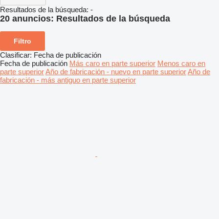
Resultados de la búsqueda:
-
20 anuncios:
Resultados de la búsqueda
Filtro
Clasificar
:
Fecha de publicación
Fecha de publicación
Más caro en parte superior
Menos caro en
parte superior
Año de fabricación - nuevo en parte superior
Año de
fabricación - más antiguo en parte superior