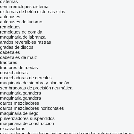
cisternas
semirremolques cisterna
cisternas de betún
cisternas silos
autobuses
autobuses de turismo
remolques
remolques de comida
maquinaria de labranza
arados reversibles
rastras
gradas de discos
cabezales
cabezales de maíz
tractores
tractores de ruedas
cosechadoras
cosechadoras de cereales
maquinaria de siembra y plantación
sembradoras de precisión neumática
maquinaria ganadera
maquinaria ganadera
carros mezcladores
carros mezcladores horizontales
maquinaria de riego
pulverizadores suspendidos
maquinaria de construcción
excavadoras
excavadoras de cadenas
excavadoras de ruedas
retroexcavadoras