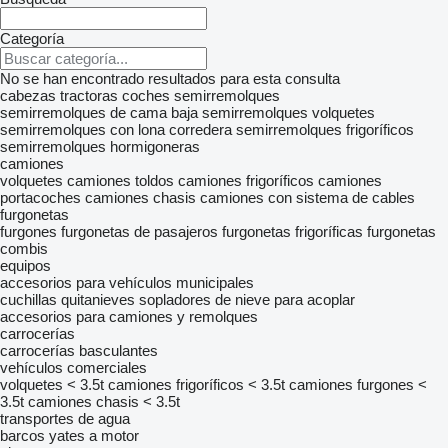
Categoría
No se han encontrado resultados para esta consulta
cabezas tractoras
coches
semirremolques
semirremolques de cama baja
semirremolques volquetes
semirremolques con lona corredera
semirremolques frigoríficos
semirremolques hormigoneras
camiones
volquetes
camiones toldos
camiones frigoríficos
camiones
portacoches
camiones chasis
camiones con sistema de cables
furgonetas
furgones
furgonetas de pasajeros
furgonetas frigoríficas
furgonetas
combis
equipos
accesorios para vehículos municipales
cuchillas quitanieves
sopladores de nieve para acoplar
accesorios para camiones y remolques
carrocerías
carrocerías basculantes
vehículos comerciales
volquetes < 3.5t
camiones frigoríficos < 3.5t
camiones furgones <
3.5t
camiones chasis < 3.5t
transportes de agua
barcos
yates a motor