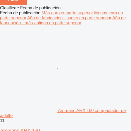
Clasificar
:
Fecha de publicación
Fecha de publicación
Más caro en parte superior
Menos caro en
parte superior
Año de fabricación - nuevo en parte superior
Año de
fabricación - más antiguo en parte superior
Ammann ARX 160 compactador de
asfalto
11
Ammann ARX 160