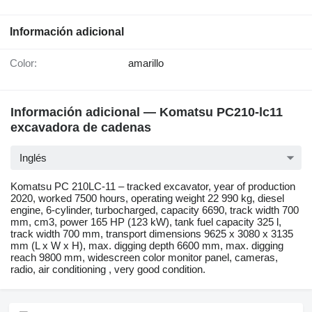
Información adicional
Color:
amarillo
Información adicional — Komatsu PC210-lc11
excavadora de cadenas
Inglés
Komatsu PC 210LC-11 – tracked excavator, year of production
2020, worked 7500 hours, operating weight 22 990 kg, diesel
engine, 6-cylinder, turbocharged, capacity 6690, track width 700
mm, cm3, power 165 HP (123 kW), tank fuel capacity 325 l,
track width 700 mm, transport dimensions 9625 x 3080 x 3135
mm (L x W x H), max. digging depth 6600 mm, max. digging
reach 9800 mm, widescreen color monitor panel, cameras,
radio, air conditioning , very good condition.