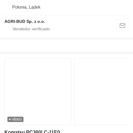
Polonia, Lądek
AGRI-BUD Sp. z o.o.
VÍDEO
Komatsu PC360LC-11E0