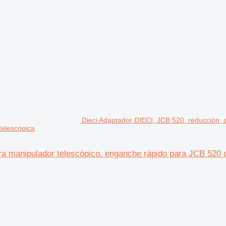
Dieci Adaptador DIECI, JCB 520, reducción, 
telescópica
ra manipulador telescópico. enganche rápido para JCB 520 