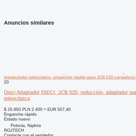
Anuncios similares
manipulador telescópico. enganche rápido para JCB 520 cargadora 
20
Dieci Adaptador DIECI, JCB 520, reducción, adaptador pa
telescópica
$ 25.850
PLN 2.400
≈ EUR 557,40
Enganche rápido
Estado
nuevo
Polonia, Nądnia
ROJTECH
Contacte con el vendedor