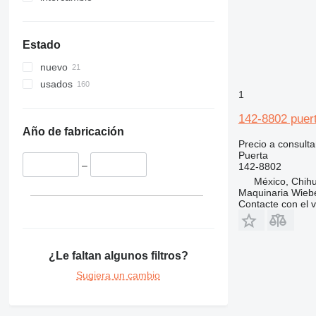
Estado
nuevo
usados
1
142-8802 puert
Año de fabricación
Precio a consulta
Puerta
–
142-8802
México, Chih
Maquinaria Wieb
Contacte con el 
¿Le faltan algunos filtros?
Sugiera un cambio