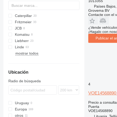
1013355
minicargadoras
Países Bajos,
Grovema BV
minicargadoras de cadenas
Contacte con el 
Caterpillar
AZ
T series
320
Fritzmeier
TR
330
Targo
DX
EX
¿Vende vehículo
JCB
D series
FH
44C
EX
806
¡Hagalo con noso
Komatsu
SL
ZX
3CX
310 G
Publicar el a
Liebherr
Zaxis
4CX
PW
Linde
220X
WA
A-series
mostrar todos
560
LH
E-series
MT
AX
FD
RH
TL
EC
8018
R-series
H-series
FG
ECR
JS
L-series
EW
Ubicación
TM
P-series
L-series
R-series
Radio de búsqueda
4
T-series
VOE14568890 
Precio a consulta
Uruguay
Puerta
Europa
VOE14568890
otros
Países Bajos
Lituania, Telši