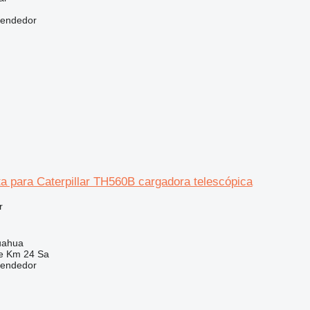
vendedor
a para Caterpillar TH560B cargadora telescópica
r
uahua
e Km 24 Sa
vendedor