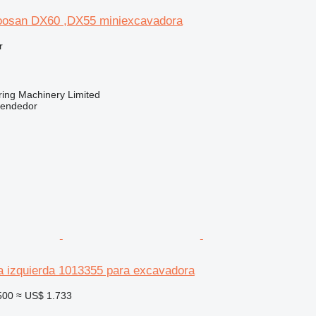
oosan DX60 ,DX55 miniexcavadora
r
ring Machinery Limited
vendedor
ta izquierda 1013355 para excavadora
500
≈ US$ 1.733