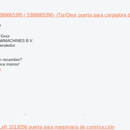
388665395 / 5388665390- /Tür/Deur puerta para cargadora 
r
 Goor
WMACHINES B.V.
vendedor
n recambio?
ora mismo!
o
Left 1013056 puerta para maquinaria de construcción