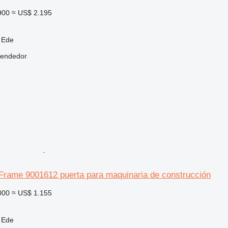
900
≈ US$ 2.195
 Ede
vendedor
 Frame 9001612 puerta para maquinaria de construcción
000
≈ US$ 1.155
 Ede