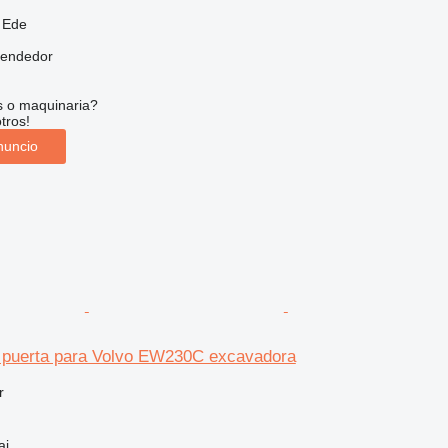
 Ede
vendedor
s o maquinaria?
tros!
nuncio
puerta para Volvo EW230C excavadora
r
ai