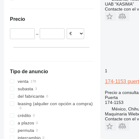
UAB “KASIMA”
Dinamarca
México
Contacte con el 
Italia
Ucrania
Precio
Alemania
España
–
Polonia
Lituania
Eslovenia
mostrar todos
1
Tipo de anuncio
174-1153 puert
venta
subasta
Precio a consulta
del fabricante
Puerta
174-1153
leasing (alquiler con opción a compra)
México, Chih
Maquinaria Wieb
crédito
Contacte con el 
a plazos
permuta
intercambio