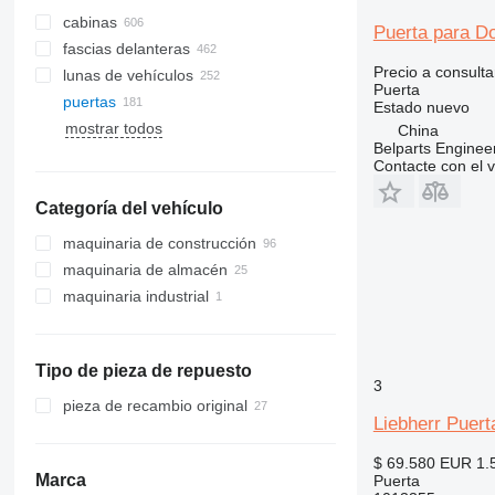
cabinas
Puerta para D
fascias delanteras
Precio a consulta
lunas de vehículos
Puerta
puertas
lunas laterales
radiadores de aire acondicionado
Estado
nuevo
mostrar todos
parabrisas
China
compresores de aires
Belparts Enginee
lunas traseras
acondicionados
Contacte con el 
techos panorámicos
aires acondicionados
Categoría del vehículo
filtros deshidratador para aire
acondicionado
maquinaria de construcción
mangueras de aire acondicionado
maquinaria de almacén
excavadoras
maquinaria industrial
filtros de aire para aire
grúas
carretillas elevadoras
excavadoras midi
acondicionado
apisonadoras
equipos de laboratorio
miniexcavadoras
grúas todo terreno
carretillas diésel
otras piezas de aire acondicionado
maquinaria para movimiento de
retroexcavadoras
carretillas eléctricas
tierra
Tipo de pieza de repuesto
cargadoras telescópicas
3
cargadoras de construcción
bulldozers
pieza de recambio original
otra maquinaria de construcción
motoniveladoras
cargadoras de cadenas
Liebherr Puer
cargadoras de ruedas
$ 69.580
EUR 1.
cargadoras de ruedas
Marca
Puerta
telescópicas