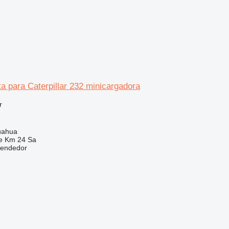
a para Caterpillar 232 minicargadora
r
uahua
e Km 24 Sa
vendedor