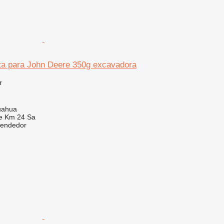
ta para John Deere 350g excavadora
r
uahua
e Km 24 Sa
vendedor