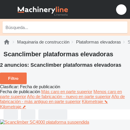
Maquinaria de construcción
Plataformas elevadoras
S
Scanclimber plataformas elevadoras
2 anuncios:
Scanclimber plataformas elevadoras
Filtro
Clasificar
:
Fecha de publicación
Fecha de publicación
Más caro en parte superior
Menos caro en
parte superior
Año de fabricación - nuevo en parte superior
Año de
fabricación - más antiguo en parte superior
Kilometraje ⬊
Kilometraje ⬈