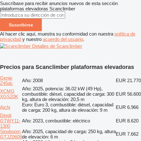
Suscríbase para recibir anuncios nuevos de esta sección
plataformas elevadoras
Scanclimber
Suscribirse
Al hacer clic aquí, muestra su conformidad con nuestra
política de
privacidad
y nuestro
acuerdo del usuario
.
Detalles de Scanclimber
Precios para Scanclimber plataformas elevadoras
Genie
Año: 2008
EUR 21.770
Z45dc
Año: 2025, potencia: 36.02 kW (49 Hp),
XCMG
combustible: diésel, capacidad de carga: 300
EUR 56.600
XGS20K
kg, altura de elevación: 20,5 m
Euro: Euro 3, combustible: diésel, capacidad
Aichi
EUR 6.966
de carga: 200 kg, altura de elevación: 9 m
Dingli
GTWY11-
Año: 2023, combustible: eléctrico
EUR 8.620
1300
Sinoboom
Año: 2025, capacidad de carga: 250 kg, altura
EUR 7.662
GTJZ0608
de elevación: 6 m