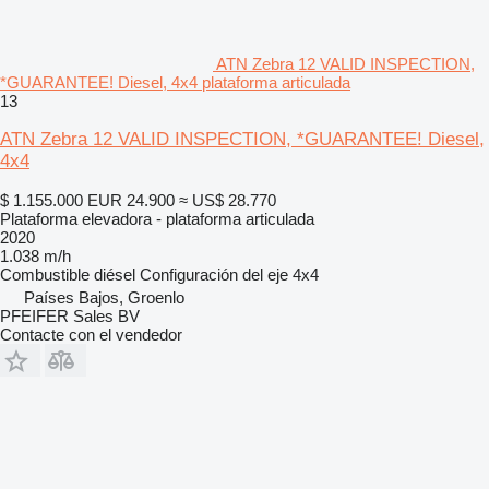
ATN Zebra 12 VALID INSPECTION,
*GUARANTEE! Diesel, 4x4 plataforma articulada
13
ATN Zebra 12 VALID INSPECTION, *GUARANTEE! Diesel,
4x4
$ 1.155.000
EUR 24.900
≈ US$ 28.770
Plataforma elevadora - plataforma articulada
2020
1.038 m/h
Combustible
diésel
Configuración del eje
4x4
Países Bajos, Groenlo
PFEIFER Sales BV
Contacte con el vendedor