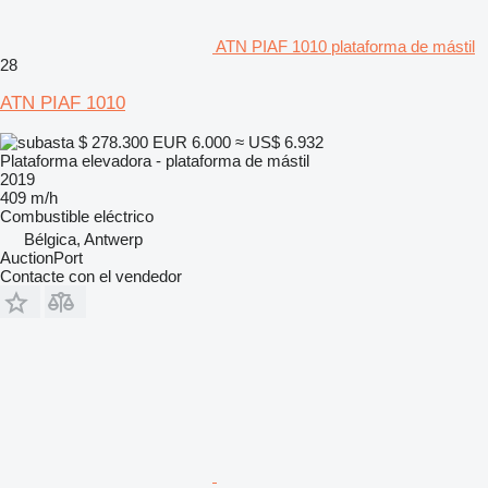
ATN PIAF 1010 plataforma de mástil
28
ATN PIAF 1010
$ 278.300
EUR 6.000
≈ US$ 6.932
Plataforma elevadora - plataforma de mástil
2019
409 m/h
Combustible
eléctrico
Bélgica, Antwerp
AuctionPort
Contacte con el vendedor