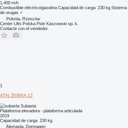
1.400 m/h
Combustible
eléctrico/gasolina
Capacidad de carga
230 kg
Sistema
de orugas
✓
Polonia, Rzeszów
Center Lifts Polska Piotr Kaszowski sp. k.
Contacte con el vendedor
1
ATN ZEBRA 12
Subasta
Plataforma elevadora - plataforma articulada
2019
Capacidad de carga
230 kg
Alemania, Dormagen