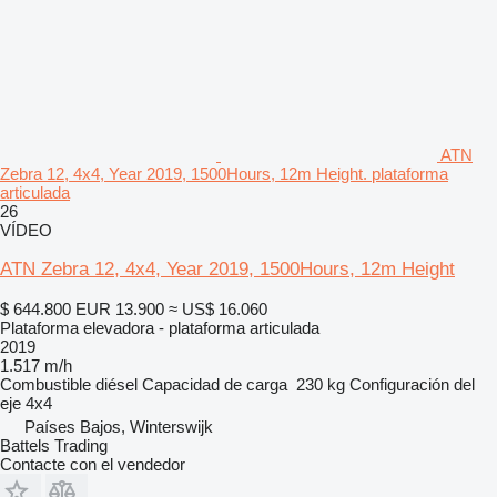
ATN
Zebra 12, 4x4, Year 2019, 1500Hours, 12m Height. plataforma
articulada
26
VÍDEO
ATN Zebra 12, 4x4, Year 2019, 1500Hours, 12m Height
$ 644.800
EUR 13.900
≈ US$ 16.060
Plataforma elevadora - plataforma articulada
2019
1.517 m/h
Combustible
diésel
Capacidad de carga
230 kg
Configuración del
eje
4x4
Países Bajos, Winterswijk
Battels Trading
Contacte con el vendedor