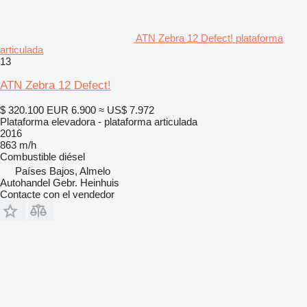
ATN Zebra 12 Defect! plataforma
articulada
13
ATN Zebra 12 Defect!
$ 320.100
EUR 6.900
≈ US$ 7.972
Plataforma elevadora - plataforma articulada
2016
863 m/h
Combustible
diésel
Países Bajos, Almelo
Autohandel Gebr. Heinhuis
Contacte con el vendedor