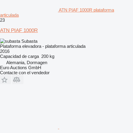
ATN PIAF 1000R plataforma
articulada
23
ATN PIAF 1000R
Subasta
Plataforma elevadora - plataforma articulada
2016
Capacidad de carga
200 kg
Alemania, Dormagen
Euro Auctions GmbH
Contacte con el vendedor