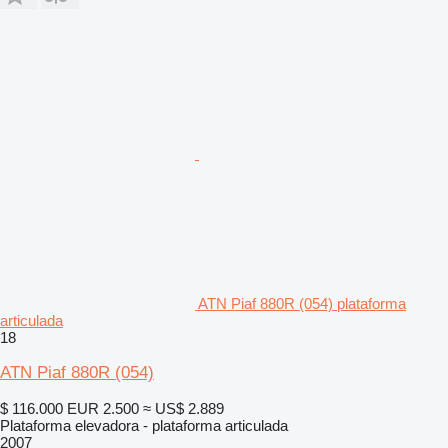
ATN Piaf 880R (054) plataforma
articulada
18
ATN Piaf 880R (054)
$ 116.000
EUR 2.500
≈ US$ 2.889
Plataforma elevadora - plataforma articulada
2007