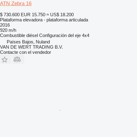
ATN Zebra 16
$ 730.600
EUR 15.750
≈ US$ 18.200
Plataforma elevadora - plataforma articulada
2016
920 m/h
Combustible
diésel
Configuración del eje
4x4
Países Bajos, Nuland
VAN DE WERT TRADING B.V.
Contacte con el vendedor