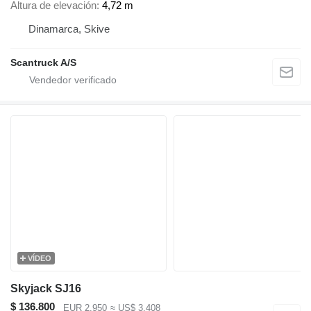
Altura de elevación
4,72 m
Dinamarca, Skive
Scantruck A/S
VÍDEO
Skyjack SJ16
$ 136.800
EUR 2.950
≈ US$ 3.408