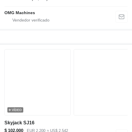
OMG Machines
VÍDEO
Skyjack SJ16
$ 102.000
EUR 2.200
≈ US$ 2.542