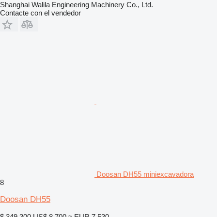
Shanghai Walila Engineering Machinery Co., Ltd.
Contacte con el vendedor
Doosan DH55 miniexcavadora
8
Doosan DH55
$ 349.300
US$ 8.700
≈ EUR 7.530