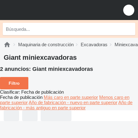
Maquinaria de construcción
Excavadoras
Miniexcava
Giant miniexcavadoras
2 anuncios:
Giant miniexcavadoras
Filtro
Clasificar
:
Fecha de publicación
Fecha de publicación
Más caro en parte superior
Menos caro en
parte superior
Año de fabricación - nuevo en parte superior
Año de
fabricación - más antiguo en parte superior