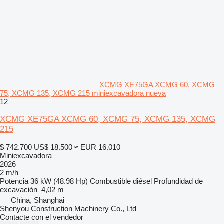
XCMG XE75GA XCMG 60, XCMG
75, XCMG 135, XCMG 215 miniexcavadora nueva
12
XCMG XE75GA XCMG 60, XCMG 75, XCMG 135, XCMG
215
$ 742.700
US$ 18.500
≈ EUR 16.010
Miniexcavadora
2026
2 m/h
Potencia
36 kW (48.98 Hp)
Combustible
diésel
Profundidad de
excavación
4,02 m
China, Shanghai
Shenyou Construction Machinery Co., Ltd
Contacte con el vendedor