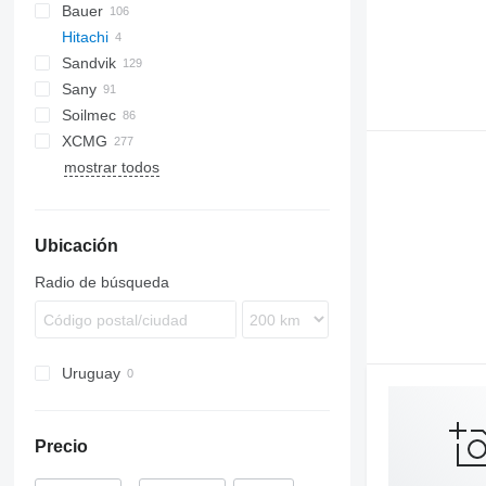
Bauer
FlexiROC
ROC
700
Hitachi
ROC
BC
T 21
B-series
CH
D-series
D-series
JT
AirROC
D-series
FS
HCR
66
HRE
DTC
HBM
Sandvik
SmartROC
BG
T41
C-series
MC
RH
Boomer
XL
EK
EX
HBR
L-series
AF
EuroCargo
ECM
4900
JS
PM
709-2
Rex
LB
HR
MI
SK
RH
D-series
Sany
BV
T43
M-series
KH
T-series
GH
LRB
Unimog
G-series
Commando
EX100
Soilmec
MC
T46
KR
R-series
DI
SR
EX200
KH150
XCMG
RG
T151
MR
DP
CM
Commando
148
CF
300F
D-series
EC
WPS
Ecodrill
mostrar todos
DX
PSM
Pantera
PD
FM
XC
131
ZR
Dino
R208
Ranger
S-series
Terberg
XD
Leopard
R312
Scout
T-series
XE
Ubicación
Pantera
R625
XR
Ranger
R940
XZ
Radio de búsqueda
SF
SM
SR
Uruguay
ST
Precio