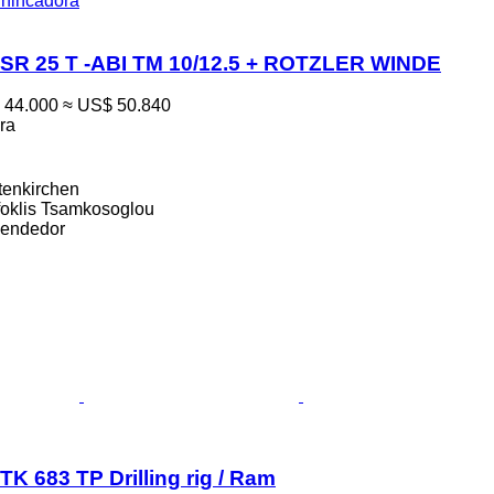
hincadora
SR 25 T -ABI TM 10/12.5 + ROTZLER WINDE
 44.000
≈ US$ 50.840
ra
tenkirchen
foklis Tsamkosoglou
vendedor
K 683 TP Drilling rig / Ram