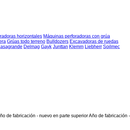
radoras horizontales
Máquinas perforadoras con grúa
era
Grúas todo terreno
Bulldozers
Excavadoras de ruedas
asagrande
Delmag
Gayk
Junttan
Klemm
Liebherr
Soilmec
ño de fabricación - nuevo en parte superior
Año de fabricación -