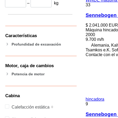
WINDE máquina 
–
kg
33
Sennebogen 
$ 2.041.000
EUR
Máquina hincado
2000
Características
9.700 m/h
Profundidad de excavación
Alemania, Kal
Tsamkos e.K. So
Contacte con el 
Motor, caja de cambios
Potencia de motor
Cabina
hincadora
9
Calefacción estática
Sennebogen T