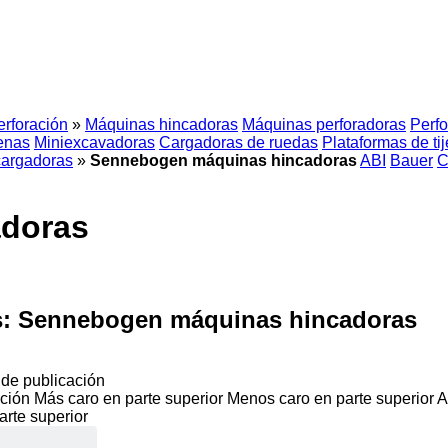
erforación
»
Máquinas hincadoras
Máquinas perforadoras
Perfo
enas
Miniexcavadoras
Cargadoras de ruedas
Plataformas de tij
cargadoras
»
Sennebogen máquinas hincadoras
ABI
Bauer
C
doras
s:
Sennebogen máquinas hincadoras
de publicación
ción
Más caro en parte superior
Menos caro en parte superior
A
arte superior