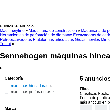
Publicar el anuncio
Machineryline
»
Maquinaria de construcción
»
Maquinaria de p
Herramientas de perforación de diamante
Excavadoras de cad
Retroexcavadoras
Plataformas articuladas
Grúas móviles
Mini
Turchi
»
Sennebogen máquinas hinca
5 anuncio
Categoría
máquinas hincadoras
Filtro
máquinas perforadoras
Clasificar
:
Fecha 
Fecha de publica
más antiguo en p
Marca