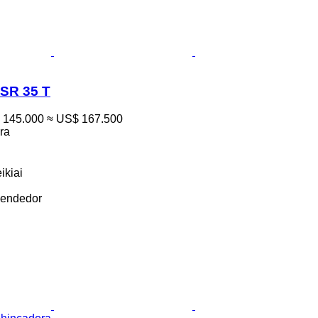
SR 35 T
 145.000
≈ US$ 167.500
ra
ikiai
vendedor