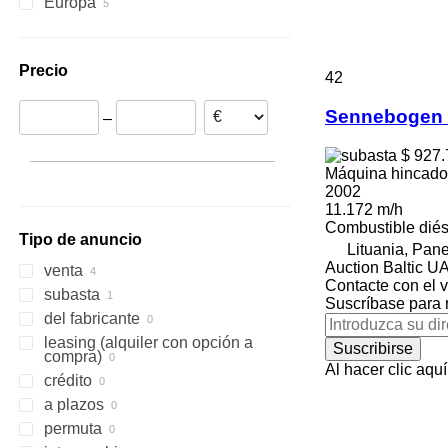
Europa
Lituania
Alemania
Precio
42
Sennebogen
–
$ 927
Máquina hincado
2002
11.172 m/h
Combustible
diés
Tipo de anuncio
Lituania, Pan
Auction Baltic U
venta
Contacte con el 
subasta
Suscríbase para 
del fabricante
leasing (alquiler con opción a
Suscribirse
compra)
Al hacer clic aq
crédito
a plazos
permuta