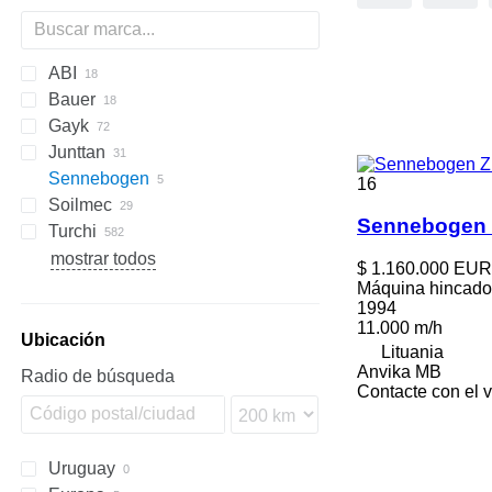
ABI
Bauer
Mobilram
ROC
800
Gayk
BG
T 21
B-series
MC
D-series
Junttan
BV
C-series
RH
HRE
KH
HBR
223
AF
ECM
2054
Sennebogen
RG
1412C
PM
709-2
LB
HR
MW
HC
HD
Commando
16
Soilmec
KR
LRB
Pantera
683
Sennebogen 
Turchi
R-series
PSM
CF
R210
260S
PD
EC
XC
H
mostrar todos
$ 1.160.000
EUR
R312
300F
XG
Máquina hincado
1994
SF
XR
11.000 m/h
SM
Ubicación
Lituania
SR
Anvika MB
Radio de búsqueda
Contacte con el 
Uruguay