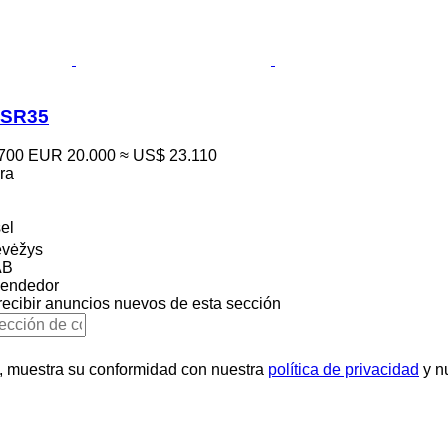
 SR35
.700
EUR 20.000
≈ US$ 23.110
ra
el
evėžys
AB
vendedor
recibir anuncios nuevos de esta sección
uí, muestra su conformidad con nuestra
política de privacidad
y n