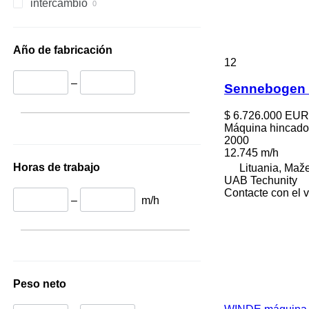
intercambio
Año de fabricación
12
–
Sennebogen 
$ 6.726.000
EUR
Máquina hincado
2000
12.745 m/h
Horas de trabajo
Lituania, Maže
UAB Techunity
Contacte con el 
–
m/h
Peso neto