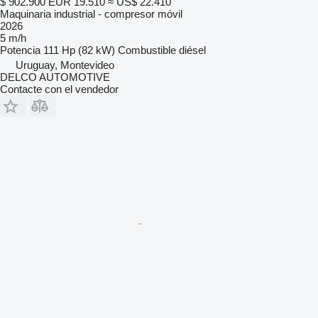
$ 902.900
EUR 19.510
≈ US$ 22.410
Maquinaria industrial - compresor móvil
2026
5 m/h
Potencia
111 Hp (82 kW)
Combustible
diésel
Uruguay, Montevideo
DELCO AUTOMOTIVE
Contacte con el vendedor